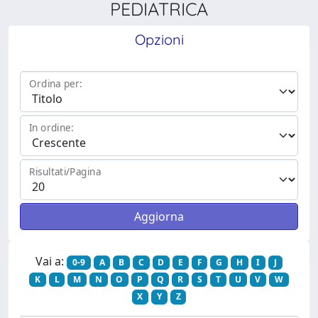
PEDIATRICA
Opzioni
Ordina per:
In ordine:
Risultati/Pagina
Vai a:
0-9
A
B
C
D
E
F
G
H
I
J
K
L
M
N
O
P
Q
R
S
T
U
V
W
X
Y
Z