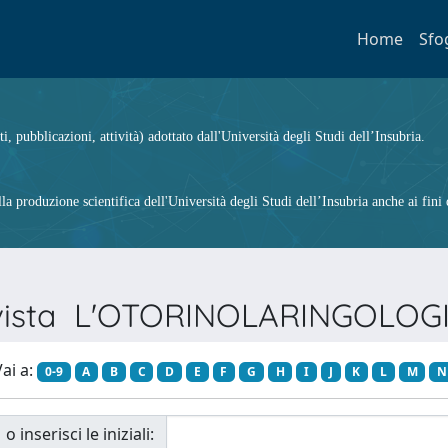
Home
Sfo
ti, pubblicazioni, attività) adottato dall'Università degli Studi dell’Insubria.
 produzione scientifica dell'Università degli Studi dell’Insubria anche ai fini d
Rivista L'OTORINOLARINGOLOG
ai a:
0-9
A
B
C
D
E
F
G
H
I
J
K
L
M
N
o inserisci le iniziali: