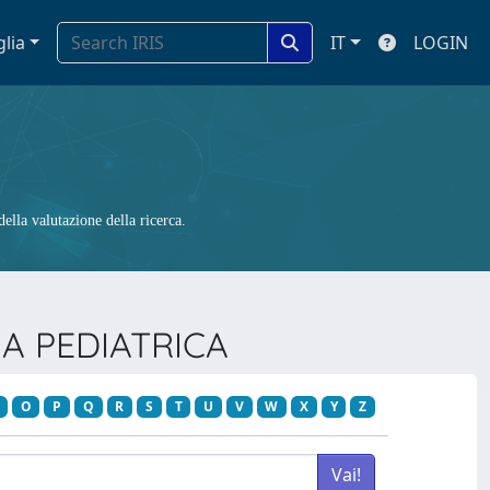
glia
IT
LOGIN
ella valutazione della ricerca.
IA PEDIATRICA
O
P
Q
R
S
T
U
V
W
X
Y
Z