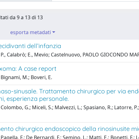
tati da 9 a 13 di 13
esporta metadati
ecidivanti dell’infanzia
 P., Calabrò; E., Mevio; Castelnuovo, PAOLO GIOCONDO MARIA
ixoma: A case report
Bignami, M.; Boveri, E.
naso-sinusale. Trattamento chirurgico per via endo
ni, esperienza personale.
Colombo, G.; Miceli, S.; Malvezzi, L.; Spasiano, R.; Latorre
mento chirurgico endoscopico della rinosinusite m
Pagella, F.; De Bernardi, F.; Semino, L.; Matti, E.; Bonetti,