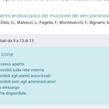
mento endoscopico del mucocele dei seni paranasal
 Delù, G.; Malvezzi, L.; Pagella, F.; Montevecchi, F.; Bign
tati da 9 a 13 di 13
 icone
accesso aperto
ponibili sulla rete interna
onibili agli utenti autorizzati
onibili solo agli amministratori
to embargo
ile disponibile