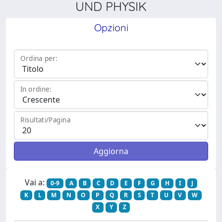
UND PHYSIK
Opzioni
Ordina per:
In ordine:
Risultati/Pagina
Vai a:
0-9
A
B
C
D
E
F
G
H
I
J
K
L
M
N
O
P
Q
R
S
T
U
V
W
X
Y
Z