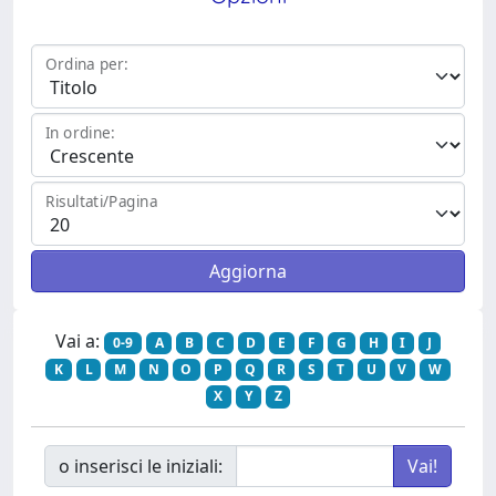
Ordina per:
In ordine:
Risultati/Pagina
Vai a:
0-9
A
B
C
D
E
F
G
H
I
J
K
L
M
N
O
P
Q
R
S
T
U
V
W
X
Y
Z
o inserisci le iniziali: