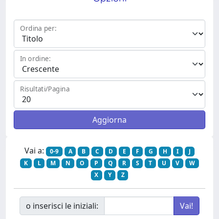
Ordina per:
In ordine:
Risultati/Pagina
Vai a:
0-9
A
B
C
D
E
F
G
H
I
J
K
L
M
N
O
P
Q
R
S
T
U
V
W
X
Y
Z
o inserisci le iniziali: