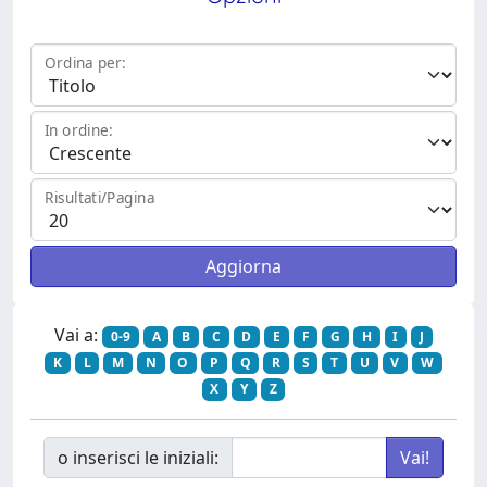
Ordina per:
In ordine:
Risultati/Pagina
Vai a:
0-9
A
B
C
D
E
F
G
H
I
J
K
L
M
N
O
P
Q
R
S
T
U
V
W
X
Y
Z
o inserisci le iniziali: