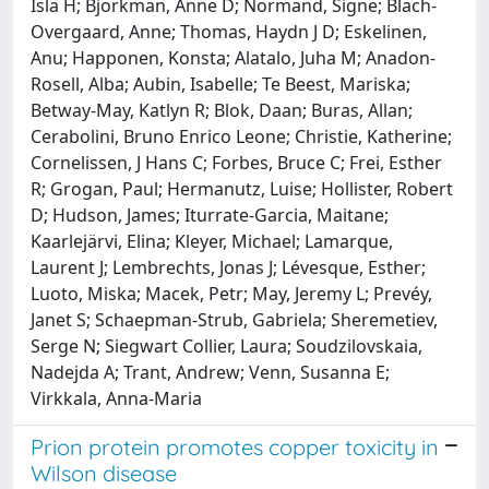
Isla H; Bjorkman, Anne D; Normand, Signe; Blach-
Overgaard, Anne; Thomas, Haydn J D; Eskelinen,
Anu; Happonen, Konsta; Alatalo, Juha M; Anadon-
Rosell, Alba; Aubin, Isabelle; Te Beest, Mariska;
Betway-May, Katlyn R; Blok, Daan; Buras, Allan;
Cerabolini, Bruno Enrico Leone; Christie, Katherine;
Cornelissen, J Hans C; Forbes, Bruce C; Frei, Esther
R; Grogan, Paul; Hermanutz, Luise; Hollister, Robert
D; Hudson, James; Iturrate-Garcia, Maitane;
Kaarlejärvi, Elina; Kleyer, Michael; Lamarque,
Laurent J; Lembrechts, Jonas J; Lévesque, Esther;
Luoto, Miska; Macek, Petr; May, Jeremy L; Prevéy,
Janet S; Schaepman-Strub, Gabriela; Sheremetiev,
Serge N; Siegwart Collier, Laura; Soudzilovskaia,
Nadejda A; Trant, Andrew; Venn, Susanna E;
Virkkala, Anna-Maria
Prion protein promotes copper toxicity in
Wilson disease