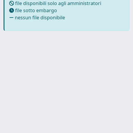
file disponibili solo agli amministratori
file sotto embargo
nessun file disponibile
Powered by
IRIS
-
about IRIS
-
Utilizzo dei cookie
-
Privacy
Copyright © 2026