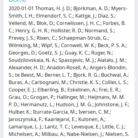
2020-01-01 Thomas, H. J. D.; Bjorkman, A. D.; Myers-
Smith, I. H.; Elmendorf, S. C.; Kattge, J.; Diaz, S.;
Vellend, M.; Blok, D.; Cornelissen, J. H. C.; Forbes, B.
C.; Henry, G. H. R.; Hollister, R. D.; Normand, S.;
Prevey, J. S.; Rixen, C.; Schaepman-Strub, G.;
Wilmking, M.; Wipf, S.; Cornwell, W. K.; Beck, P. S. A.;
Georges, D.; Goetz, S. J.; Guay, K. C.; Ruger, N.;
Soudzilovskaia, N. A.; Spasojevic, M. J.; Alatalo, J. M.;
Alexander, H. D.; Anadon-Rosell, A.; Angers-Blondin,
S.; te Beest, M.; Berner, L. T.; Bjork, R. G.; Buchwal, A.;
Buras, A.; Carbognani, M.; Christie, K. S.; Collier, L. S.;
Cooper, E. J.; Elberling, B.; Eskelinen, A.; Frei, E. R.;
Grau, O.; Grogan, P.; Hallinger, M.; Heijmans, M. M.
P. D.; Hermanutz, L.; Hudson, J. M. G.; Johnstone, J. F.;
Hulber, K.; Iturrate-Garcia, M.; Iversen, C. M.;
Jaroszynska, F.; Kaarlejarvi, E.; Kulonen, A.;
Lamarque, L. J.; Lantz, T. C.; Levesque, E.; Little, C. J.;
Michelsen, A.; Milbau, A.; Nabe-Nielsen, J.; Nielsen, S.