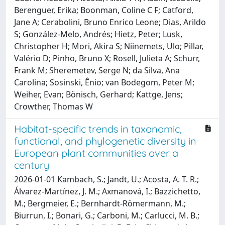
Berenguer, Erika; Boonman, Coline C F; Catford,
Jane A; Cerabolini, Bruno Enrico Leone; Dias, Arildo
S; González-Melo, Andrés; Hietz, Peter; Lusk,
Christopher H; Mori, Akira S; Niinemets, Ülo; Pillar,
Valério D; Pinho, Bruno X; Rosell, Julieta A; Schurr,
Frank M; Sheremetev, Serge N; da Silva, Ana
Carolina; Sosinski, Ênio; van Bodegom, Peter M;
Weiher, Evan; Bönisch, Gerhard; Kattge, Jens;
Crowther, Thomas W
Habitat-specific trends in taxonomic,
functional, and phylogenetic diversity in
European plant communities over a
century
2026-01-01 Kambach, S.; Jandt, U.; Acosta, A. T. R.;
Álvarez-Martínez, J. M.; Axmanová, I.; Bazzichetto,
M.; Bergmeier, E.; Bernhardt-Römermann, M.;
Biurrun, I.; Bonari, G.; Carboni, M.; Carlucci, M. B.;