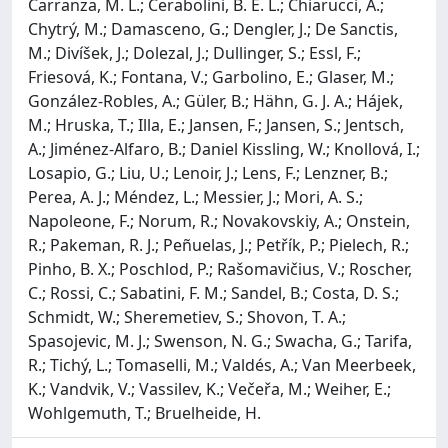
Carranza, M. L.; Cerabolini, B. E. L.; Chiarucci, A.;
Chytrý, M.; Damasceno, G.; Dengler, J.; De Sanctis,
M.; Divíšek, J.; Dolezal, J.; Dullinger, S.; Essl, F.;
Friesová, K.; Fontana, V.; Garbolino, E.; Glaser, M.;
González-Robles, A.; Güler, B.; Hähn, G. J. A.; Hájek,
M.; Hruska, T.; Illa, E.; Jansen, F.; Jansen, S.; Jentsch,
A.; Jiménez-Alfaro, B.; Daniel Kissling, W.; Knollová, I.;
Losapio, G.; Liu, U.; Lenoir, J.; Lens, F.; Lenzner, B.;
Perea, A. J.; Méndez, L.; Messier, J.; Mori, A. S.;
Napoleone, F.; Norum, R.; Novakovskiy, A.; Onstein,
R.; Pakeman, R. J.; Peñuelas, J.; Petřík, P.; Pielech, R.;
Pinho, B. X.; Poschlod, P.; Rašomavičius, V.; Roscher,
C.; Rossi, C.; Sabatini, F. M.; Sandel, B.; Costa, D. S.;
Schmidt, W.; Sheremetiev, S.; Shovon, T. A.;
Spasojevic, M. J.; Swenson, N. G.; Swacha, G.; Tarifa,
R.; Tichý, L.; Tomaselli, M.; Valdés, A.; Van Meerbeek,
K.; Vandvik, V.; Vassilev, K.; Večeřa, M.; Weiher, E.;
Wohlgemuth, T.; Bruelheide, H.