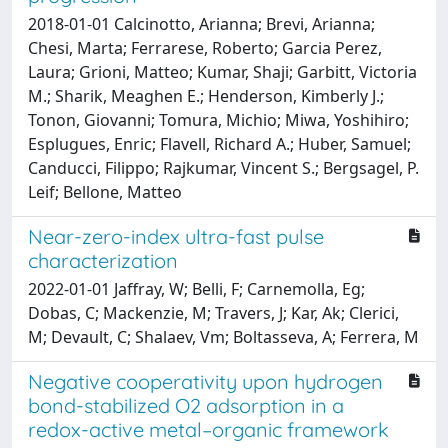
2018-01-01 Calcinotto, Arianna; Brevi, Arianna;
Chesi, Marta; Ferrarese, Roberto; Garcia Perez,
Laura; Grioni, Matteo; Kumar, Shaji; Garbitt, Victoria
M.; Sharik, Meaghen E.; Henderson, Kimberly J.;
Tonon, Giovanni; Tomura, Michio; Miwa, Yoshihiro;
Esplugues, Enric; Flavell, Richard A.; Huber, Samuel;
Canducci, Filippo; Rajkumar, Vincent S.; Bergsagel, P.
Leif; Bellone, Matteo
Near-zero-index ultra-fast pulse
characterization
2022-01-01 Jaffray, W; Belli, F; Carnemolla, Eg;
Dobas, C; Mackenzie, M; Travers, J; Kar, Ak; Clerici,
M; Devault, C; Shalaev, Vm; Boltasseva, A; Ferrera, M
Negative cooperativity upon hydrogen
bond-stabilized O2 adsorption in a
redox-active metal–organic framework