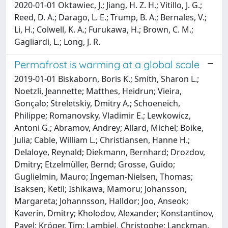
2020-01-01 Oktawiec, J.; Jiang, H. Z. H.; Vitillo, J. G.;
Reed, D. A.; Darago, L. E.; Trump, B. A.; Bernales, V.;
Li, H.; Colwell, K. A.; Furukawa, H.; Brown, C. M.;
Gagliardi, L.; Long, J. R.
Permafrost is warming at a global scale
2019-01-01 Biskaborn, Boris K.; Smith, Sharon L.;
Noetzli, Jeannette; Matthes, Heidrun; Vieira,
Gonçalo; Streletskiy, Dmitry A.; Schoeneich,
Philippe; Romanovsky, Vladimir E.; Lewkowicz,
Antoni G.; Abramov, Andrey; Allard, Michel; Boike,
Julia; Cable, William L.; Christiansen, Hanne H.;
Delaloye, Reynald; Diekmann, Bernhard; Drozdov,
Dmitry; Etzelmüller, Bernd; Grosse, Guido;
Guglielmin, Mauro; Ingeman-Nielsen, Thomas;
Isaksen, Ketil; Ishikawa, Mamoru; Johansson,
Margareta; Johannsson, Halldor; Joo, Anseok;
Kaverin, Dmitry; Kholodov, Alexander; Konstantinov,
Pavel; Kröger, Tim; Lambiel, Christophe; Lanckman,