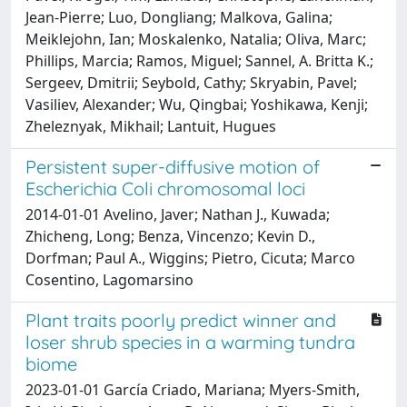
Jean-Pierre; Luo, Dongliang; Malkova, Galina;
Meiklejohn, Ian; Moskalenko, Natalia; Oliva, Marc;
Phillips, Marcia; Ramos, Miguel; Sannel, A. Britta K.;
Sergeev, Dmitrii; Seybold, Cathy; Skryabin, Pavel;
Vasiliev, Alexander; Wu, Qingbai; Yoshikawa, Kenji;
Zheleznyak, Mikhail; Lantuit, Hugues
Persistent super-diffusive motion of
Escherichia Coli chromosomal loci
2014-01-01 Avelino, Javer; Nathan J., Kuwada;
Zhicheng, Long; Benza, Vincenzo; Kevin D.,
Dorfman; Paul A., Wiggins; Pietro, Cicuta; Marco
Cosentino, Lagomarsino
Plant traits poorly predict winner and
loser shrub species in a warming tundra
biome
2023-01-01 García Criado, Mariana; Myers-Smith,