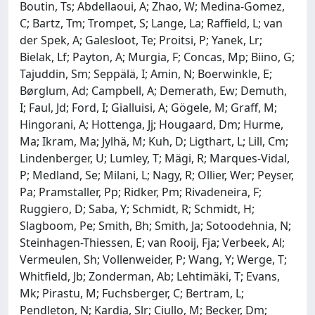
Boutin, Ts; Abdellaoui, A; Zhao, W; Medina-Gomez,
C; Bartz, Tm; Trompet, S; Lange, La; Raffield, L; van
der Spek, A; Galesloot, Te; Proitsi, P; Yanek, Lr;
Bielak, Lf; Payton, A; Murgia, F; Concas, Mp; Biino, G;
Tajuddin, Sm; Seppälä, I; Amin, N; Boerwinkle, E;
Børglum, Ad; Campbell, A; Demerath, Ew; Demuth,
I; Faul, Jd; Ford, I; Gialluisi, A; Gögele, M; Graff, M;
Hingorani, A; Hottenga, Jj; Hougaard, Dm; Hurme,
Ma; Ikram, Ma; Jylhä, M; Kuh, D; Ligthart, L; Lill, Cm;
Lindenberger, U; Lumley, T; Mägi, R; Marques-Vidal,
P; Medland, Se; Milani, L; Nagy, R; Ollier, Wer; Peyser,
Pa; Pramstaller, Pp; Ridker, Pm; Rivadeneira, F;
Ruggiero, D; Saba, Y; Schmidt, R; Schmidt, H;
Slagboom, Pe; Smith, Bh; Smith, Ja; Sotoodehnia, N;
Steinhagen-Thiessen, E; van Rooij, Fja; Verbeek, Al;
Vermeulen, Sh; Vollenweider, P; Wang, Y; Werge, T;
Whitfield, Jb; Zonderman, Ab; Lehtimäki, T; Evans,
Mk; Pirastu, M; Fuchsberger, C; Bertram, L;
Pendleton, N; Kardia, Slr; Ciullo, M; Becker, Dm;