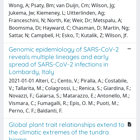
Wong, A; Psaty, Bm; van Duijn, Cm; Wilson, Jg;
Jukema, Jw; Kiemeney, L; Uitterlinden, Ag;
Franceschini, N; North, Ke; Weir, Dr; Metspalu, A;
Boomsma, Di; Hayward, C; Chasman, D; Martin, Ng;
Sattar, N; Campbell, H; Esko, T; Kutalik, Z; Wilson, Jf.
Genomic epidemiology of SARS-CoV-2
reveals multiple lineages and early
spread of SARS-CoV-2 infections in
Lombardy, Italy
2021-01-01 Alteri, C.; Cento, V.; Piralla, A.; Costabile,
V.; Tallarita, M.; Colagrossi, L.; Renica, S.; Giardina, F.;
Novazzi, F.; Gaiarsa, S.; Matarazzo, E.; Antonello, M.;
Vismara, C.; Fumagalli, R.; Epis, O. M.; Puoti, M.;
Perno, C. F.; Baldanti, F.
Global plant trait relationships extend to
the climatic extremes of the tundra
biome