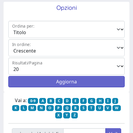
Opzioni
Ordina per:
In ordine:
Risultati/Pagina
Vai a:
0-9
A
B
C
D
E
F
G
H
I
J
K
L
M
N
O
P
Q
R
S
T
U
V
W
X
Y
Z