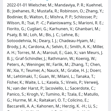
2022-01-01 Wielscher, M.; Mandaviya, P. R.; Kuehnel,
B.; Joehanes, R.; Mustafa, R.; Robinson, O.; Zhang, Y.;
Bodinier, B.; Walton, E.; Mishra, P. P.; Schlosser, P.;
Wilson, R.; Tsai, P. -C.; Palaniswamy, S.; Marioni, R. E.;
Fiorito, G.; Cugliari, G.; Karhunen, V.; Ghanbari, M.;
Psaty, B. M.; Loh, M.; Bis, J. C.; Lehne, B.;
Sotoodehnia, N.; Deary, I. J.; Chadeau-Hyam, M.;
Brody, J. A.; Cardona, A.; Selvin, E.; Smith, A. K.; Miller,
A. H.; Torres, M. A.; Marouli, E.; Gao, X.; van Meurs, J.
B. J.; Graf-Schindler, J.; Rathmann, W.; Koenig, W.;
Peters, A.; Weninger, W.; Farlik, M.; Zhang, T.; Chen,
W.; Xia, Y.; Teumer, A.; Nauck, M.; Grabe, H. J.; Doerr,
M.; Lehtimaki, T.; Guan, W.; Milani, L.; Tanaka, T.;
Fisher, K.; Waite, L. L.; Kasela, S.; Vineis, P.; Verweij,
N.; van der Harst, P.; Iacoviello, L.; Sacerdote, C.;
Panico, S.; Krogh, V.; Tumino, R.; Tzala, E.; Matullo,
G.; Hurme, M. A.; Raitakari, O. T.; Colicino, E.;
Baccarelli, A. A.; Kahonen, M.; Herzig, K. -H.; Li, S.;