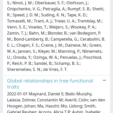
S.; Ninot, J. M.; Oberbauer, S. F.; Olofsson, J.;
Onipchenko, V. G.; Petraglia, A.; Rumpf, S. B.; Shetti,
R.; Speed, J. D. M.; Suding, K. N.; Tape, K. D.;
Tomaselli, M.; Trant, A. J.; Treier, U. A.; Tremblay, M.;
Venn, S. E.; Vowles, T.; Weijers, S.; Wookey, P. A.;
Zamin, T. J.; Bahn, M.; Blonder, B.; van Bodegom, P.
M.; Bond-Lamberty, B.; Campetella, G.; Cerabolini, B.
E. L.; Chapin, F. S.; Craine, J. M.; Dainese, M.; Green,
W. A.; Jansen, S.; Kleyer, M.; Manning, P.; Niinemets,
U.; Onoda, Y.; Ozinga, W. A.; Penuelas, J.; Poschlod,
P.; Reich, P. B.; Sandel, B.; Schamp, B. S.;
Sheremetiev, S. N.; de Vries, F. T.
Global relationships in tree functional
traits
2022-01-01 Maynard, Daniel S; Bialic-Murphy,
Lalasia; Zohner, Constantin M; Averill, Colin; van den
Hoogen, Johan; Ma, Haozhi; Mo, Lidong; Smith,
Gabriel Reuben; Acosta, Alicia T R; Aubin, Isabelle;