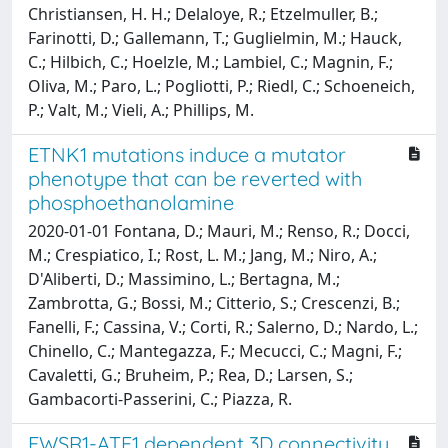
Christiansen, H. H.; Delaloye, R.; Etzelmuller, B.;
Farinotti, D.; Gallemann, T.; Guglielmin, M.; Hauck,
C.; Hilbich, C.; Hoelzle, M.; Lambiel, C.; Magnin, F.;
Oliva, M.; Paro, L.; Pogliotti, P.; Riedl, C.; Schoeneich,
P.; Valt, M.; Vieli, A.; Phillips, M.
ETNK1 mutations induce a mutator
phenotype that can be reverted with
phosphoethanolamine
2020-01-01 Fontana, D.; Mauri, M.; Renso, R.; Docci,
M.; Crespiatico, I.; Rost, L. M.; Jang, M.; Niro, A.;
D'Aliberti, D.; Massimino, L.; Bertagna, M.;
Zambrotta, G.; Bossi, M.; Citterio, S.; Crescenzi, B.;
Fanelli, F.; Cassina, V.; Corti, R.; Salerno, D.; Nardo, L.;
Chinello, C.; Mantegazza, F.; Mecucci, C.; Magni, F.;
Cavaletti, G.; Bruheim, P.; Rea, D.; Larsen, S.;
Gambacorti-Passerini, C.; Piazza, R.
EWSR1-ATF1 dependent 3D connectivity