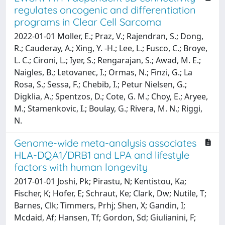
regulates oncogenic and differentiation
programs in Clear Cell Sarcoma
2022-01-01 Moller, E.; Praz, V.; Rajendran, S.; Dong,
R.; Cauderay, A.; Xing, Y. -H.; Lee, L.; Fusco, C.; Broye,
L. C.; Cironi, L.; Iyer, S.; Rengarajan, S.; Awad, M. E.;
Naigles, B.; Letovanec, I.; Ormas, N.; Finzi, G.; La
Rosa, S.; Sessa, F.; Chebib, I.; Petur Nielsen, G.;
Digklia, A.; Spentzos, D.; Cote, G. M.; Choy, E.; Aryee,
M.; Stamenkovic, I.; Boulay, G.; Rivera, M. N.; Riggi,
N.
Genome-wide meta-analysis associates
HLA-DQA1/DRB1 and LPA and lifestyle
factors with human longevity
2017-01-01 Joshi, Pk; Pirastu, N; Kentistou, Ka;
Fischer, K; Hofer, E; Schraut, Ke; Clark, Dw; Nutile, T;
Barnes, Clk; Timmers, Prhj; Shen, X; Gandin, I;
Mcdaid, Af; Hansen, Tf; Gordon, Sd; Giulianini, F;