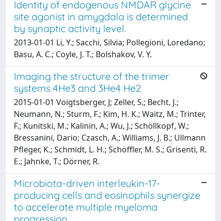
Identity of endogenous NMDAR glycine
site agonist in amygdala is determined
by synaptic activity level.
2013-01-01 Li, Y.; Sacchi, Silvia; Pollegioni, Loredano;
Basu, A. C.; Coyle, J. T.; Bolshakov, V. Y.
Imaging the structure of the trimer
systems 4He3 and 3He4 He2
2015-01-01 Voigtsberger, J; Zeller, S.; Becht, J.;
Neumann, N.; Sturm, F.; Kim, H. K.; Waitz, M.; Trinter,
F.; Kunitski, M.; Kalinin, A.; Wu, J.; Schöllkopf, W.;
Bressanini, Dario; Czasch, A.; Williams, J. B.; Ullmann
Pfleger, K.; Schmidt, L. H.; Schöffler, M. S.; Grisenti, R.
E.; Jahnke, T.; Dörner, R.
Microbiota-driven interleukin-17-
producing cells and eosinophils synergize
to accelerate multiple myeloma
progression