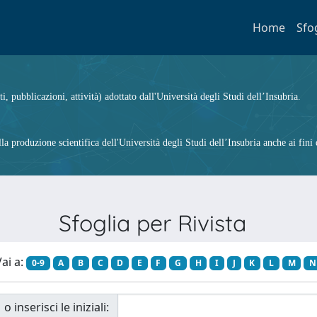
Home
Sfo
ti, pubblicazioni, attività) adottato dall'Università degli Studi dell’Insubria.
 produzione scientifica dell'Università degli Studi dell’Insubria anche ai fini d
Sfoglia per Rivista
ai a:
0-9
A
B
C
D
E
F
G
H
I
J
K
L
M
N
o inserisci le iniziali: