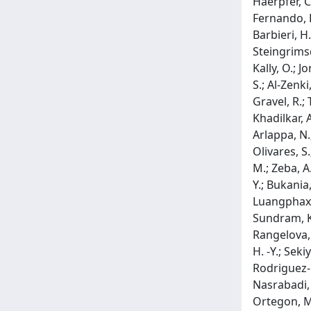
Haerpfer, C
Fernando, D
Barbieri, H.
Steingrimsdo
Kally, O.; J
S.; Al-Zenki
Gravel, R.; 
Khadilkar, 
Arlappa, N.;
Olivares, S
M.; Zeba, A
Y.; Bukania,
Luangphaxay
Sundram, K.;
Rangelova, 
H. -Y.; Seki
Rodriguez-R
Nasrabadi, F
Ortegon, M. 