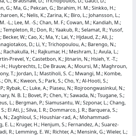
a, C.; Bradshaw, D.; Trichopoulos, D.; Gauci, D.;
n, G.; Ma, G.; Pekcan, G.; Ibrahim, H. M.; Sinkko, H.;
aroen, K.; Nelis, K.; Zarina, K.; Biro, L.; Johansson, L.;
M. -L.; Lee, M. -S.; Chan, M. F.; Cowan, M.; Kandiah, M.;
 R.; Templeton, R.; Don, R.; Yaakub, R.; Selamat, R.; Yusof,
ecker, W.; Cao, X.; Ma, Y.; Lai, Y.; Hjdaud, Z.; Ali, J.;
 Panagiotakos, D.; Li, Y.; Trichopoulou, A.; Barengo, N.;
; Rachakulla, H.; Rajkumar, H.; Meshram, I.; Avula, L.;
n-Prevel, Y.; Castetbon, K.; Jitnarin, N.; Hsieh, Y. -T.;
 -H.; Huybrechts, I.; De Brauw, A.; Moursi, M.; Maghroun,
ny, T.; Jordan, I.; Mastiholi, S. C.; Mwangi, M.; Kombe,
S.; Oh, K.; Kweon, S.; Park, S.; Cho, Y.; Al-Hooti, S.;
; Rybak, C.; Luke, A.; Piaseu, N.; Rojroongwasinkul, N.;
hary, N. B. I.; Bovet, P.; Chen, Y.; Sawada, N.; Tsugane, S.;
raeus, L.; Bergman, P.; Siamusantu, W.; Szponar, L.; Chang,
; El Ati, J.; Silva, I. R.; Dommarco, J. R.; Barquera, S.;
a, N.; Zaghloul, S.; Houshiar-rad, A.; Mohammadi-
g, E. L.; Kruger, H.; Henjum, S.; Fernandez, A.; Suarez-
i, R.; Lemming, E. W.; Richter, A.; Mensink, G.; Wieler, L.;