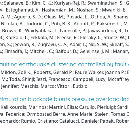
 Salanave, B.; Kim, C. -I.; Kuriyan-Raj, R.; Swaminathan, S.; Ga
 V.; Esteghamati, A.; Hashemian, M.; Noshad, S.; Mwaniki, E.; 
, A. M.; Aguero, S. D.; Oleas, M.; Posada, L.; Ochoa, A.; Shams
icolau, A.; Tudorie, C.; Poh, B. K.; Abbott, P.; Pakseresht, M.;
; Brown, K.; Waidyatilaka, I.; Lanerolle, P.; Jayawardena, R.; L
.; Korkalo, L.; Erkkola, M.; Freese, R.; Eleraky, L.; Stuetz, W.;
, S.; Jeewon, R.; Zugravu, C. A.; Adair, L.; Ng, S. W.; Skeaff, S.
.; Elmadfa, I.; Mitchell, C.; Balfour, D.; Geleijnse, J. M.; Manar
aulting earthquake clustering controlled by fault
Mildon, Zoë K.; Roberts, Gerald P.; Faure Walker, Joanna P.; 
M.; Toda, Shinji; Iezzi, Francesco; Campbell, Lucy; Mccaffre
Jennifer; Meschis, Marco; Vittori, Eutizio
stimulation blockade blunts pressure overload-ind
Kallikourdis, Marinos; Martini, Elisa; Carullo, Pierluigi; Sardi
va, Federica; Ormbostad Berre, Anne Marie; Stølen, Tomas O
, Leonardo; Rumio, Cristiano; Catalucci, Daniele; Papait, Rober