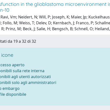
sfunction in the glioblastoma microenvironment i
in-10
Ravi, Vm; Neidert, N; Will, P; Joseph, K; Maier, Jp; Kuckelhaus,
; Follo, M; Weiss, T; Delev, D; Kernbach, J; Franco, P; Schall
R; Prinz, M; Beck, J; Salie, H; Bengsch, B; Schnell, O; Heiland
tati da 19 a 32 di 32
 icone
accesso aperto
ponibili sulla rete interna
onibili agli utenti autorizzati
onibili solo agli amministratori
to embargo
ile disponibile