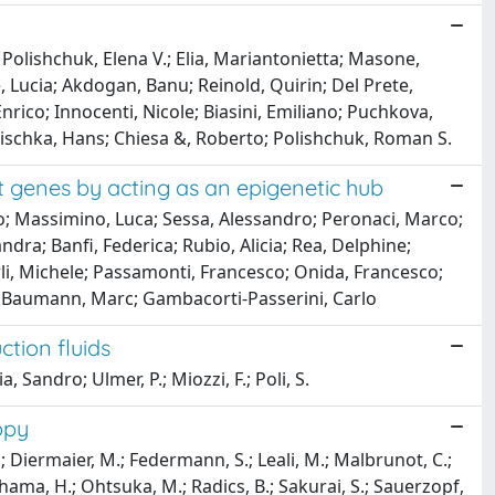
; Polishchuk, Elena V.; Elia, Mariantonietta; Masone,
, Lucia; Akdogan, Banu; Reinold, Quirin; Del Prete,
nrico; Innocenti, Nicole; Biasini, Emiliano; Puchkova,
e; Zischka, Hans; Chiesa &, Roberto; Polishchuk, Roman S.
 genes by acting as an epigenetic hub
io; Massimino, Luca; Sessa, Alessandro; Peronaci, Marco;
ndra; Banfi, Federica; Rubio, Alicia; Rea, Delphine;
li, Michele; Passamonti, Francesco; Onida, Francesco;
a; Baumann, Marc; Gambacorti-Passerini, Carlo
ction fluids
a, Sandro; Ulmer, P.; Miozzi, F.; Poli, S.
opy
; Diermaier, M.; Federmann, S.; Leali, M.; Malbrunot, C.;
hama, H.; Ohtsuka, M.; Radics, B.; Sakurai, S.; Sauerzopf,