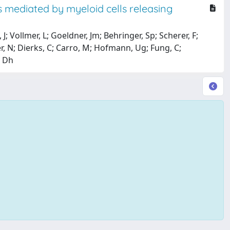
s mediated by myeloid cells releasing
 J; Vollmer, L; Goeldner, Jm; Behringer, Sp; Scherer, F;
ner, N; Dierks, C; Carro, M; Hofmann, Ug; Fung, C;
, Dh