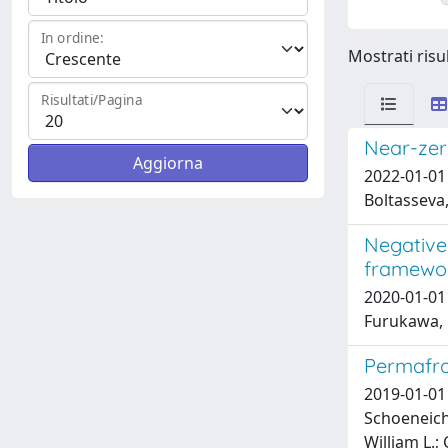
In ordine:
Mostrati risul
Risultati/Pagina
Near-zero
2022-01-01 
Boltasseva,
Negative
framewo
2020-01-01 O
Furukawa, H
Permafros
2019-01-01 
Schoeneich,
William L.;