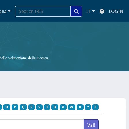
glia
IT
LOGIN
ella valutazione della ricerca.
O
P
Q
R
S
T
U
V
W
X
Y
Z