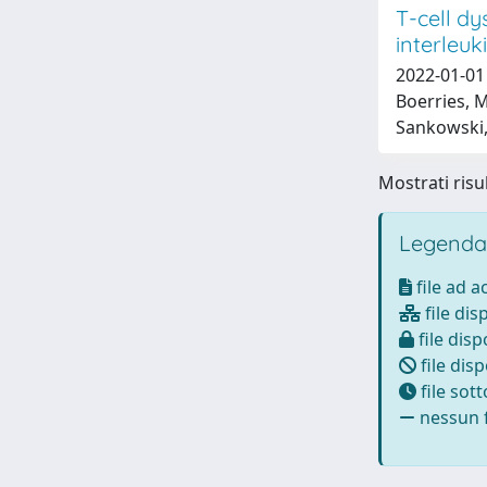
T-cell dy
interleuk
2022-01-01 
Boerries, M
Sankowski, 
Mostrati risul
Legenda
file ad 
file dis
file disp
file disp
file sot
nessun f