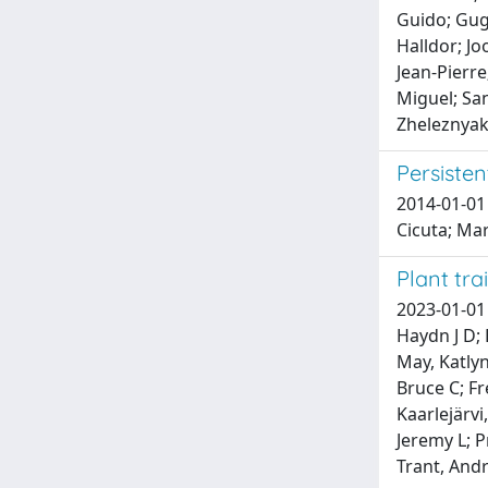
Guido; Gug
Halldor; Jo
Jean-Pierre
Miguel; San
Zheleznyak
Persisten
2014-01-01 
Cicuta; Ma
Plant tra
2023-01-01
Haydn J D; 
May, Katlyn
Bruce C; Fr
Kaarlejärvi
Jeremy L; P
Trant, And