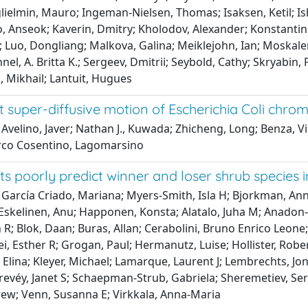
lielmin, Mauro; Ingeman-Nielsen, Thomas; Isaksen, Ketil; 
o, Anseok; Kaverin, Dmitry; Kholodov, Alexander; Konstantin
; Luo, Dongliang; Malkova, Galina; Meiklejohn, Ian; Moskalen
nel, A. Britta K.; Sergeev, Dmitrii; Seybold, Cathy; Skryabin,
, Mikhail; Lantuit, Hugues
t super-diffusive motion of Escherichia Coli chro
Avelino, Javer; Nathan J., Kuwada; Zhicheng, Long; Benza, Vi
rco Cosentino, Lagomarsino
its poorly predict winner and loser shrub specie
 García Criado, Mariana; Myers-Smith, Isla H; Bjorkman, A
Eskelinen, Anu; Happonen, Konsta; Alatalo, Juha M; Anadon-Ro
 R; Blok, Daan; Buras, Allan; Cerabolini, Bruno Enrico Leone;
ei, Esther R; Grogan, Paul; Hermanutz, Luise; Hollister, Rob
, Elina; Kleyer, Michael; Lamarque, Laurent J; Lembrechts, Jo
revéy, Janet S; Schaepman-Strub, Gabriela; Sheremetiev, Serg
rew; Venn, Susanna E; Virkkala, Anna-Maria