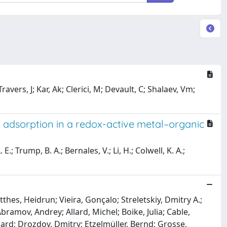
avers, J; Kar, Ak; Clerici, M; Devault, C; Shalaev, Vm;
 adsorption in a redox-active metal–organic
 E.; Trump, B. A.; Bernales, V.; Li, H.; Colwell, K. A.;
thes, Heidrun; Vieira, Gonçalo; Streletskiy, Dmitry A.;
ramov, Andrey; Allard, Michel; Boike, Julia; Cable,
ard; Drozdov, Dmitry; Etzelmüller, Bernd; Grosse,