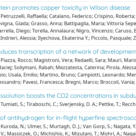
tein promotes copper toxicity in Wilson disease
Petruzzelli, Raffaella; Catalano, Federico; Crispino, Roberta
vigna, Giada; Grasso, Anna; Battipaglia, Maria; Vittoria Sepe
rrella, Diego; Torella, Annalaura; Nigro, Vincenzo; Caruso, E
 Indrieri, Alessia; Ilyechova, Ekaterina Y.; Piccolo, Pasqual
nduces transcription of a network of development
Piazza, Rocco; Magistroni, Vera; Redaelli, Sara; Mauri, Mar
aciej; Soliymani, Rabah; Mezzatesta, Caterina; Pirola, Alessa
io; Usala, Emilio; Martino, Bruno; Campiotti, Leonardo; Mer
lessandro; Pavesi, Francesca; Bregni, Marco; Broccoli, Vani
dissolution boosts the CO2 concentrations in subdu
umiati, S.; Tiraboschi, C.; Sverjensky, D. A.; Pettke, T.; Recchi
of antihydrogen for in-flight hyperfine spectrosc
Kuroda, N.; Ulmer, S.; Murtagh, D. J.; Van Gorp, S.; Nagata, Y.
.; Massiczek, O.; Michishio, K.; Mizutani, T.; Mohri, A.; Naga