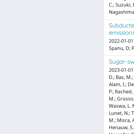
C.; Suzuki, 
Nagashima, 
Subducte
emission
2022-01-01 
Spanu, D; P
Sugar-sw
2023-01-01 L
D.; Bas, M.;
Alam, I.; De
P.; Rached, 
M.; Grosso,
Waswa, L. M
Lunet, N.; 
M.; Misra, A
Henauw, S.; 