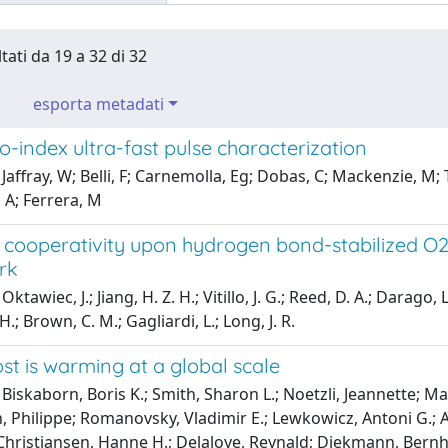
tati da 19 a 32 di 32
esporta metadati
-index ultra-fast pulse characterization
Jaffray, W; Belli, F; Carnemolla, Eg; Dobas, C; Mackenzie, M; Tr
 A; Ferrera, M
 cooperativity upon hydrogen bond-stabilized O2
rk
ktawiec, J.; Jiang, H. Z. H.; Vitillo, J. G.; Reed, D. A.; Darago, L.
.; Brown, C. M.; Gagliardi, L.; Long, J. R.
t is warming at a global scale
Biskaborn, Boris K.; Smith, Sharon L.; Noetzli, Jeannette; Mat
 Philippe; Romanovsky, Vladimir E.; Lewkowicz, Antoni G.; Ab
 Christiansen, Hanne H.; Delaloye, Reynald; Diekmann, Bernh