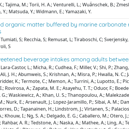
K.; Tajima, M.; Torii, H. A.; Venturelli, L.; Wuâ̈nschek, B.; Zmeskal
Y.; Matsuda, Y.; Widmann, E.; Yamazaki, Y.
d organic matter buffered by marine carbonate ru
s
Tumiati, S; Recchia, S; Remusat, L; Tiraboschi, C; Sverjensky,
oli, S
eetened beverage intakes among adults between 
ara-Castor, L.; Micha, R.; Cudhea, F.; Miller, V.; Shi, P.; Zhang, 
 Ali, J. H.; Abumweis, S.; Krishnan, A.; Misra, P.; Hwalla, N. C.; 
ridder, K.; Termote, C.; Memon, A.; Turrini, A.; Lupotto, E.; Pi
I.; Rovirosa, A.; Zapata, M. E.; Asayehu, T. T.; Oduor, F.; Boedeck
 G.; Waskiewicz, A.; Khan, U. S.; Thanopoulou, A.; Malekzadeh,
.; Nurk, E.; Arsenault, J.; Lopez-Jaramillo, P.; Sibai, A. M.; 
Torres, D.; Tapanainen, H.; Lindstrom, J.; Virtanen, S.; Palacio
.; Khouw, I.; Ng, S. A.; Delgado, E. G.; Caballero, M.; Otero, J.;
Rahbar, A. R.; Tedstone, A.; Naska, A.; Mathee, A.; Ling, A.; Te