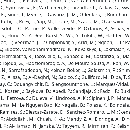
.; Hotz, C.; Pitsavos, C.; Rehm, C.; Van Oosterhout, C.; Cerden
.; Sygnowska, E.; Vartiainen, E.; Farzadfar, F.; Zajkas, G.; Swa
 E.; Sioen, I.; Myhre, J.; Gaspoz, J. -M.; Odenkirk, J.; Bundhamch
ttir, L.; Riley, L.; Yap, M.; Inoue, M.; Szabo, M.; Ovaskainen, 
onsdottir, O.; Palmer, P.; Vollenweider, P.; Orfanos, P.; Asciak,
, S.; Hung, S. -Y.; Beer-Borst, S.; Wu, S.; Lukito, W.; Hadden, W.; B
Tao, T.; Veerman, J. L.; Chiplonkar, S.; Arici, M.; Ngoan, L. T.;
A.; Ekbote, V.; Mohammadifard, N.; Kovalskys, I.; Laxmaiah, A.
 Hemalatha, R.; Iacoviello, L.; Bonaccio, M.; Costanzo, S.; Marti
.; Tejeda, G.; Hadziomeragic, A.; De Moura Souza, A.; Pan, W.
. N.; Sarrafzadegan, N.; Keinan-Boker, L.; Goldsmith, R.; Shimo
 Z.; Alissa, E.; Al-Daghri, N.; Sabico, S.; Gulliford, M.; Diba, T. 
, C.; Douangvichit, D.; Siengsounthone, L.; Marques-Vidal, P.
 Koster, J.; Baykova, D.; Abedi, P.; Sandjaja, S.; Fadzil, F.; Buk
L.; Petrova, S.; Duleva, V.; Lindroos, A. K.; Sipinen, J. P.; Mo
yama, M.; Le Nguyen Bao, K.; Nagalla, B.; Polasa, K.; Boindala, S.
amirez, S.; Illescas-Zarate, D.; Sanchez-Romero, L. M.; Iked
.; Abdollahi, M.; Chuah, K. -A.; Mahdy, Z. A.; Eldridge, A.; Din
F.; Al-Hamad, N.; Janska, V.; Tayyem, R.; Mirmiran, P.; Kelishad