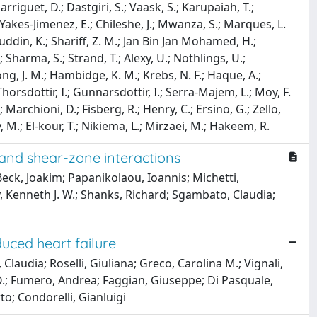
rriguet, D.; Dastgiri, S.; Vaask, S.; Karupaiah, T.;
Yakes-Jimenez, E.; Chileshe, J.; Mwanza, S.; Marques, L.
uddin, K.; Shariff, Z. M.; Jan Bin Jan Mohamed, H.;
 Sharma, S.; Strand, T.; Alexy, U.; Nothlings, U.;
ong, J. M.; Hambidge, K. M.; Krebs, N. F.; Haque, A.;
 Thorsdottir, I.; Gunnarsdottir, I.; Serra-Majem, L.; Moy, F.
; Marchioni, D.; Fisberg, R.; Henry, C.; Ersino, G.; Zello,
y, M.; El-kour, T.; Nikiema, L.; Mirzaei, M.; Hakeem, R.
 and shear-zone interactions
Beck, Joakim; Papanikolaou, Ioannis; Michetti,
y, Kenneth J. W.; Shanks, Richard; Sgambato, Claudia;
uced heart failure
, Claudia; Roselli, Giuliana; Greco, Carolina M.; Vignali,
.; Fumero, Andrea; Faggian, Giuseppe; Di Pasquale,
to; Condorelli, Gianluigi