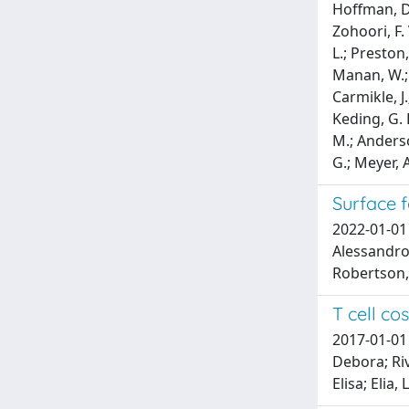
Hoffman, D.;
Zohoori, F.
L.; Preston
Manan, W.; N
Carmikle, J.
Keding, G. B
M.; Anderson
G.; Meyer, A
Surface f
2022-01-01 
Alessandro 
Robertson, 
T cell co
2017-01-01 
Debora; Ri
Elisa; Elia