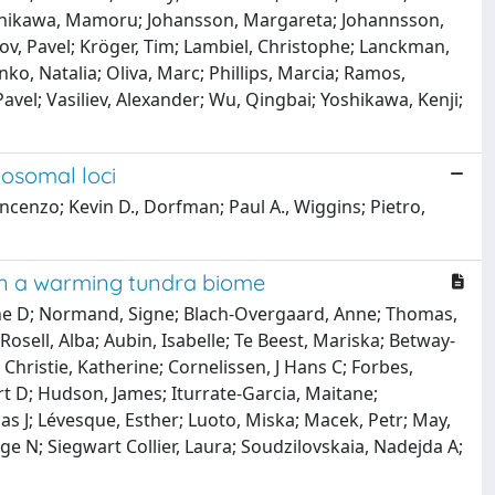
Ishikawa, Mamoru; Johansson, Margareta; Johannsson,
ov, Pavel; Kröger, Tim; Lambiel, Christophe; Lanckman,
ko, Natalia; Oliva, Marc; Phillips, Marcia; Ramos,
 Pavel; Vasiliev, Alexander; Wu, Qingbai; Yoshikawa, Kenji;
mosomal loci
ncenzo; Kevin D., Dorfman; Paul A., Wiggins; Pietro,
s in a warming tundra biome
nne D; Normand, Signe; Blach-Overgaard, Anne; Thomas,
sell, Alba; Aubin, Isabelle; Te Beest, Mariska; Betway-
 Christie, Katherine; Cornelissen, J Hans C; Forbes,
ert D; Hudson, James; Iturrate-Garcia, Maitane;
nas J; Lévesque, Esther; Luoto, Miska; Macek, Petr; May,
e N; Siegwart Collier, Laura; Soudzilovskaia, Nadejda A;