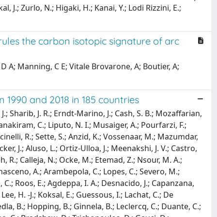
, J.; Zurlo, N.; Higaki, H.; Kanai, Y.; Lodi Rizzini, E.;
les the carbon isotopic signature of arc
 D A; Manning, C E; Vitale Brovarone, A; Boutier, A;
1990 and 2018 in 185 countries
J.; Sharib, J. R.; Erndt-Marino, J.; Cash, S. B.; Mozaffarian,
Janakiram, C.; Liputo, N. I.; Musaiger, A.; Pourfarzi, F.;
ccinelli, R.; Sette, S.; Anzid, K.; Vossenaar, M.; Mazumdar,
er, J.; Aluso, L.; Ortiz-Ulloa, J.; Meenakshi, J. V.; Castro,
 R.; Calleja, N.; Ocke, M.; Etemad, Z.; Nsour, M. A.;
Damasceno, A.; Arambepola, C.; Lopes, C.; Severo, M.;
s, C.; Roos, E.; Agdeppa, I. A.; Desnacido, J.; Capanzana,
 Lee, H. -J.; Koksal, E.; Guessous, I.; Lachat, C.; De
dla, B.; Hopping, B.; Ginnela, B.; Leclercq, C.; Duante, C.;