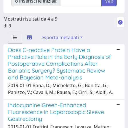
o inserisci le iniziali:
Mostrati risultati da 4 a 9
di 9
esporta metadati
Does C-reactive Protein Have a
Predictive Role in the Early Diagnosis of
Postoperative Complications After
Bariatric Surgery? Systematic Review
and Bayesian Meta-analysis
2019-01-01 Bona, D.; Micheletto, G.; Bonitta, G.;
Panizzo, V.; Cavalli, M.; Rausa, E.; Cirri, S.; Aiolfi, A.
Indocyanine Green-Enhanced
Fluorescence in Laparoscopic Sleeve
Gastrectomy
2015-01-01 Frattini, Francesco; Lavazza, Matteo;