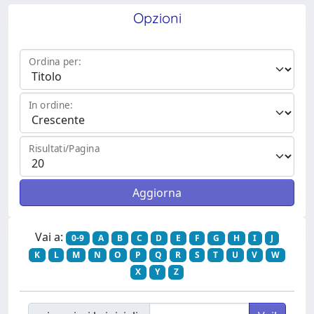
Opzioni
Ordina per:
In ordine:
Risultati/Pagina
Vai a:
0-9
A
B
C
D
E
F
G
H
I
J
K
L
M
N
O
P
Q
R
S
T
U
V
W
X
Y
Z