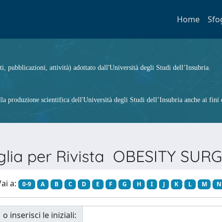
Home
Sfo
ti, pubblicazioni, attività) adottato dall'Università degli Studi dell’Insubria.
 produzione scientifica dell'Università degli Studi dell’Insubria anche ai fini d
glia per Rivista OBESITY SUR
ai a:
0-9
A
B
C
D
E
F
G
H
I
J
K
L
M
N
o inserisci le iniziali: