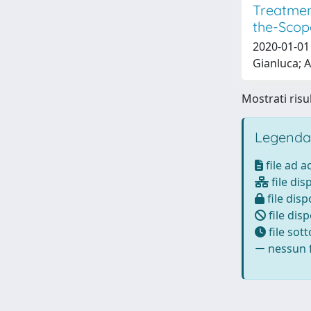
Treatmen
the-Scop
2020-01-01 
Gianluca; A
Mostrati risul
Legenda
file ad 
file dis
file disp
file disp
file sot
nessun f