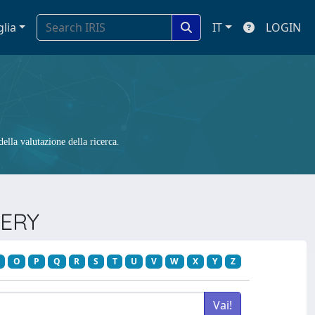
glia
IT
LOGIN
ella valutazione della ricerca.
GERY
O
P
Q
R
S
T
U
V
W
X
Y
Z