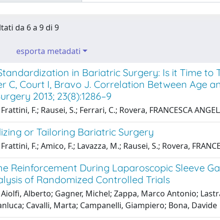
tati da 6 a 9 di 9
esporta metadati
tandardization in Bariatric Surgery: Is it Time 
 C, Court I, Bravo J. Correlation Between Age an
urgery 2013; 23(8):1286–9
Frattini, F.; Rausei, S.; Ferrari, C.; Rovera, FRANCESCA ANGEL
zing or Tailoring Bariatric Surgery
Frattini, F.; Amico, F.; Lavazza, M.; Rausei, S.; Rovera, FRA
ine Reinforcement During Laparoscopic Sleeve G
lysis of Randomized Controlled Trials
Aiolfi, Alberto; Gagner, Michel; Zappa, Marco Antonio; Lastr
anluca; Cavalli, Marta; Campanelli, Giampiero; Bona, Davide