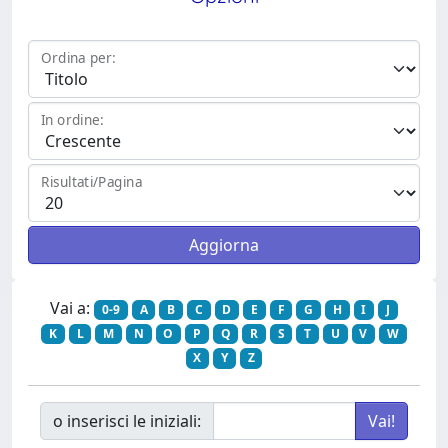
Ordina per:
In ordine:
Risultati/Pagina
Vai a:
0-9
A
B
C
D
E
F
G
H
I
J
K
L
M
N
O
P
Q
R
S
T
U
V
W
X
Y
Z
o inserisci le iniziali: