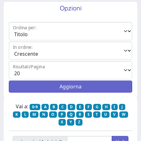
Opzioni
Ordina per:
In ordine:
Risultati/Pagina
Vai a:
0-9
A
B
C
D
E
F
G
H
I
J
K
L
M
N
O
P
Q
R
S
T
U
V
W
X
Y
Z