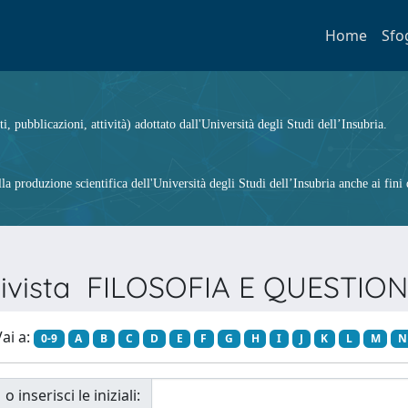
Home
Sfo
ti, pubblicazioni, attività) adottato dall'Università degli Studi dell’Insubria.
 produzione scientifica dell'Università degli Studi dell’Insubria anche ai fini d
 Rivista FILOSOFIA E QUESTIO
ai a:
0-9
A
B
C
D
E
F
G
H
I
J
K
L
M
N
o inserisci le iniziali: