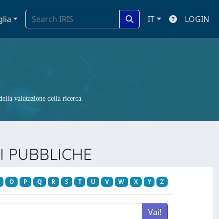
glia
IT
LOGIN
ella valutazione della ricerca.
NI PUBBLICHE
O
P
Q
R
S
T
U
V
W
X
Y
Z