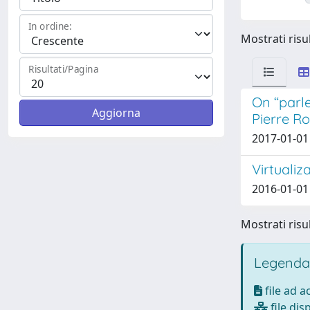
In ordine:
Mostrati risul
Risultati/Pagina
On “parle
Pierre R
2017-01-01
Virtualiz
2016-01-01 
Mostrati risul
Legenda
file ad 
file dis