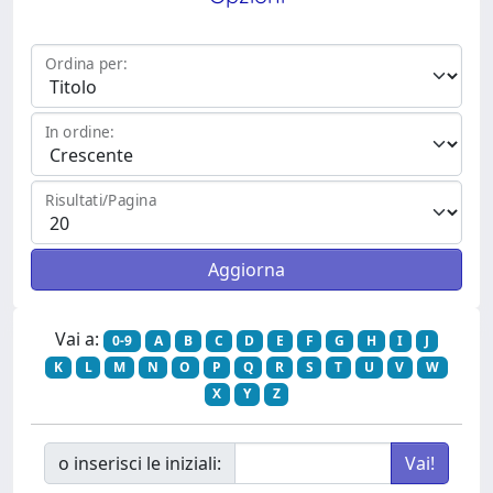
Ordina per:
In ordine:
Risultati/Pagina
Vai a:
0-9
A
B
C
D
E
F
G
H
I
J
K
L
M
N
O
P
Q
R
S
T
U
V
W
X
Y
Z
o inserisci le iniziali: