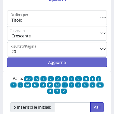
Ordina per:
In ordine:
Risultati/Pagina
Vai a:
0-9
A
B
C
D
E
F
G
H
I
J
K
L
M
N
O
P
Q
R
S
T
U
V
W
X
Y
Z
o inserisci le iniziali: