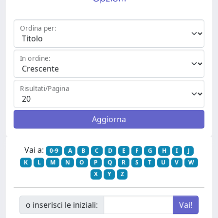
Ordina per:
In ordine:
Risultati/Pagina
Vai a:
0-9
A
B
C
D
E
F
G
H
I
J
K
L
M
N
O
P
Q
R
S
T
U
V
W
X
Y
Z
o inserisci le iniziali: