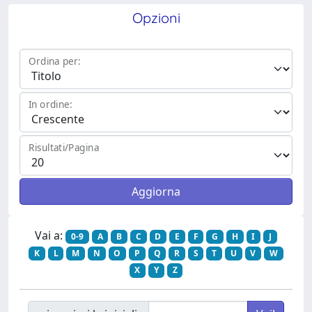
Opzioni
Ordina per:
In ordine:
Risultati/Pagina
Vai a:
0-9
A
B
C
D
E
F
G
H
I
J
K
L
M
N
O
P
Q
R
S
T
U
V
W
X
Y
Z