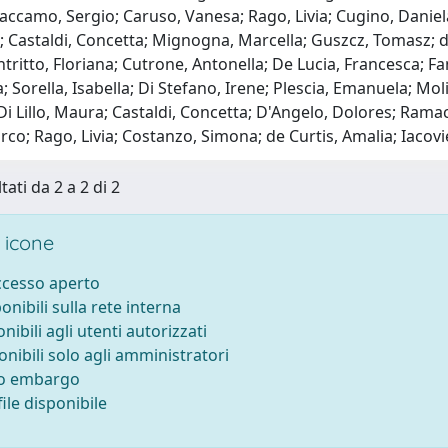
accamo, Sergio; Caruso, Vanesa; Rago, Livia; Cugino, Daniela
; Castaldi, Concetta; Mignogna, Marcella; Guszcz, Tomasz; d
tritto, Floriana; Cutrone, Antonella; De Lucia, Francesca; Fa
a; Sorella, Isabella; Di Stefano, Irene; Plescia, Emanuela; M
Di Lillo, Maura; Castaldi, Concetta; D'Angelo, Dolores; Ram
arco; Rago, Livia; Costanzo, Simona; de Curtis, Amalia; Iacovie
tati da 2 a 2 di 2
 icone
accesso aperto
ponibili sulla rete interna
onibili agli utenti autorizzati
onibili solo agli amministratori
to embargo
ile disponibile