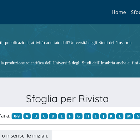
Home
Sfo
ti, pubblicazioni, attività) adottato dall'Università degli Studi dell’Insubria.
 produzione scientifica dell'Università degli Studi dell’Insubria anche ai fini d
Sfoglia per Rivista
ai a:
0-9
A
B
C
D
E
F
G
H
I
J
K
L
M
N
o inserisci le iniziali: