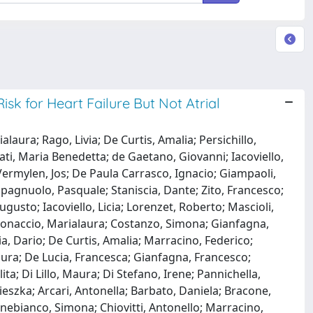
k for Heart Failure But Not Atrial
ura; Rago, Livia; De Curtis, Amalia; Persichillo,
ati, Maria Benedetta; de Gaetano, Giovanni; Iacoviello,
 Vermylen, Jos; De Paula Carrasco, Ignacio; Giampaoli,
pagnuolo, Pasquale; Staniscia, Dante; Zito, Francesco;
gusto; Iacoviello, Licia; Lorenzet, Roberto; Mascioli,
 Bonaccio, Marialaura; Costanzo, Simona; Gianfagna,
ia, Dario; De Curtis, Amalia; Marracino, Federico;
laura; De Lucia, Francesca; Gianfagna, Francesco;
ta; Di Lillo, Maura; Di Stefano, Irene; Pannichella,
eszka; Arcari, Antonella; Barbato, Daniela; Bracone,
ebianco, Simona; Chiovitti, Antonello; Marracino,