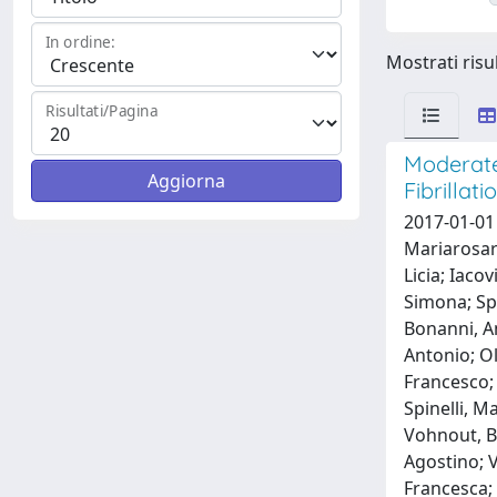
In ordine:
Mostrati risul
Risultati/Pagina
Moderate 
Fibrillati
2017-01-01 
Mariarosari
Licia; Iaco
Simona; Spa
Bonanni, Am
Antonio; O
Francesco; 
Spinelli, M
Vohnout, Br
Agostino; V
Francesca;