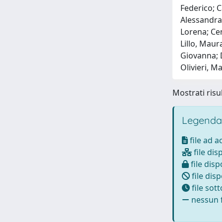
Federico; C
Alessandra
Lorena; Cen
Lillo, Maur
Giovanna; 
Olivieri, M
Mostrati risul
Legenda
file ad 
file dis
file disp
file disp
file sot
nessun f