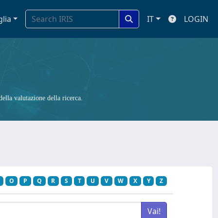
glia
IT
LOGIN
ella valutazione della ricerca.
O
P
Q
R
S
T
U
V
W
X
Y
Z