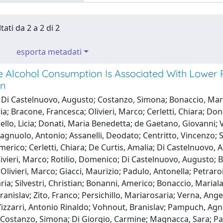
tati da 2 a 2 di 2
esporta metadati
Alcohol Consumption Is Associated With Lower Ris
on
Di Castelnuovo, Augusto; Costanzo, Simona; Bonaccio, Mariala
a; Bracone, Francesca; Olivieri, Marco; Cerletti, Chiara; Don
viello, Licia; Donati, Maria Benedetta; de Gaetano, Giovanni;
gnuolo, Antonio; Assanelli, Deodato; Centritto, Vincenzo; S
erico; Cerletti, Chiara; De Curtis, Amalia; Di Castelnuovo, Au
livieri, Marco; Rotilio, Domenico; Di Castelnuovo, Augusto;
Olivieri, Marco; Giacci, Maurizio; Padulo, Antonella; Petraro
aria; Silvestri, Christian; Bonanni, Americo; Bonaccio, Maria
anislav; Zito, Franco; Persichillo, Mariarosaria; Verna, Angeli
izzarri, Antonio Rinaldo; Vohnout, Branislav; Pampuch, Agni
 Costanzo, Simona; Di Giorgio, Carmine; Magnacca, Sara; Pan