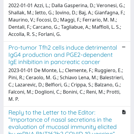
2022-01-01 Azzi, L.; Dalla Gasperina, D.; Veronesi, G.;
Shallak, M.; Ietto, G.; Iovino, D.; Baj, A.; Gianfagna, F.;
Maurino, V.; Focosi, D.; Maggi, F.; Ferrario, M. M.;
Dentali, F.; Carcano, G.; Tagliabue, A.; Maffioli, L. S.;
Accolla, R. S.; Forlani, G.
Pro-tumor Tfh2 cells induce detrimental
IgG4 production and PGE2-dependent
IgE inhibition in pancreatic cancer
2023-01-01 De Monte, L.; Clemente, F.; Ruggiero, E.;
Pini, R.; Ceraolo, M. G.; Schiavo Lena, M.; Balestrieri,
C.; Lazarevic, D.; Belfiori, G.; Crippa, S.; Balzano, G.;
Falconi, M.; Doglioni, C.; Bonini, C.; Reni, M.; Protti,
M. P.
Reply to the Letter to the Editor:
“Importance of nasal secretions in the
evaluation of mucosal immunity elicited
by mRNA BNT162b2 COVID-19 vaccine”