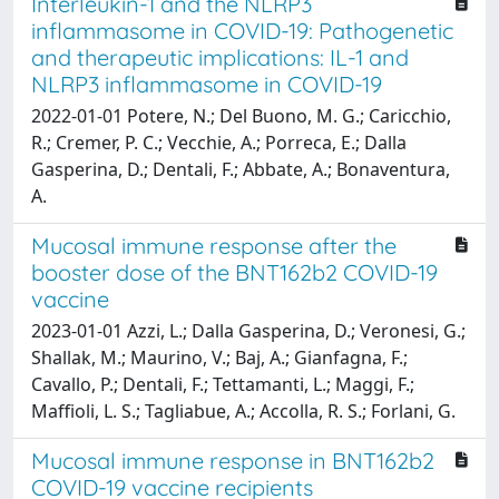
Interleukin-1 and the NLRP3
inflammasome in COVID-19: Pathogenetic
and therapeutic implications: IL-1 and
NLRP3 inflammasome in COVID-19
2022-01-01 Potere, N.; Del Buono, M. G.; Caricchio,
R.; Cremer, P. C.; Vecchie, A.; Porreca, E.; Dalla
Gasperina, D.; Dentali, F.; Abbate, A.; Bonaventura,
A.
Mucosal immune response after the
booster dose of the BNT162b2 COVID-19
vaccine
2023-01-01 Azzi, L.; Dalla Gasperina, D.; Veronesi, G.;
Shallak, M.; Maurino, V.; Baj, A.; Gianfagna, F.;
Cavallo, P.; Dentali, F.; Tettamanti, L.; Maggi, F.;
Maffioli, L. S.; Tagliabue, A.; Accolla, R. S.; Forlani, G.
Mucosal immune response in BNT162b2
COVID-19 vaccine recipients