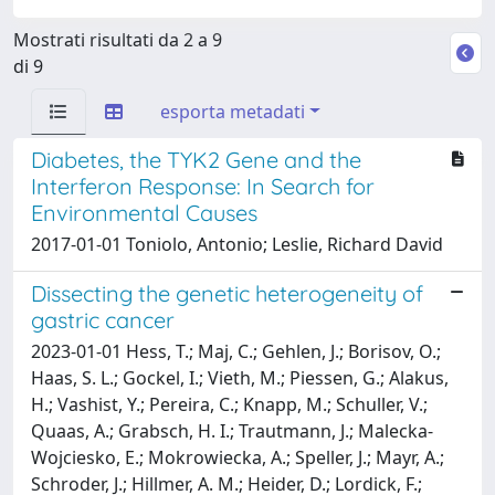
Mostrati risultati da 2 a 9
di 9
esporta metadati
Diabetes, the TYK2 Gene and the
Interferon Response: In Search for
Environmental Causes
2017-01-01 Toniolo, Antonio; Leslie, Richard David
Dissecting the genetic heterogeneity of
gastric cancer
2023-01-01 Hess, T.; Maj, C.; Gehlen, J.; Borisov, O.;
Haas, S. L.; Gockel, I.; Vieth, M.; Piessen, G.; Alakus,
H.; Vashist, Y.; Pereira, C.; Knapp, M.; Schuller, V.;
Quaas, A.; Grabsch, H. I.; Trautmann, J.; Malecka-
Wojciesko, E.; Mokrowiecka, A.; Speller, J.; Mayr, A.;
Schroder, J.; Hillmer, A. M.; Heider, D.; Lordick, F.;