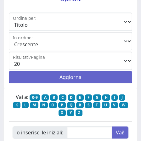
Ordina per:
In ordine:
Risultati/Pagina
Vai a:
0-9
A
B
C
D
E
F
G
H
I
J
K
L
M
N
O
P
Q
R
S
T
U
V
W
X
Y
Z
o inserisci le iniziali: