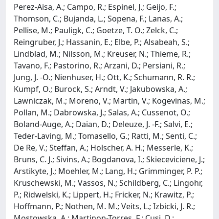
Perez-Aisa, A.; Campo, R.; Espinel, J.; Geijo, F.;
Thomson, C.; Bujanda, L.; Sopena, F.; Lanas, A.;
Pellise, M.; Pauligk, C.; Goetze, T. O.; Zelck, C.;
Reingruber, J.; Hassanin, E.; Elbe, P.; Alsabeah, S.;
Lindblad, M.; Nilsson, M.; Kreuser, N.; Thieme, R.;
Tavano, F.; Pastorino, R.; Arzani, D.; Persiani, R.;
Jung, J. -O.; Nienhuser, H.; Ott, K.; Schumann, R. R.;
Kumpf, O.; Burock, S.; Arndt, V.; Jakubowska, A.;
Lawniczak, M.; Moreno, V.; Martin, V.; Kogevinas, M.;
Pollan, M.; Dabrowska, J.; Salas, A.; Cussenot, O.;
Boland-Auge, A.; Daian, D.; Deleuze, J. -F.; Salvi, E.;
Teder-Laving, M.; Tomasello, G.; Ratti, M.; Senti, C.;
De Re, V.; Steffan, A.; Holscher, A. H.; Messerle, K.;
Bruns, C. J.; Sivins, A.; Bogdanova, I.; Skieceviciene, J.;
Arstikyte, J.; Moehler, M.; Lang, H.; Grimminger, P. P.;
Kruschewski, M.; Vassos, N.; Schildberg, C.; Lingohr,
P.; Ridwelski, K.; Lippert, H.; Fricker, N.; Krawitz, P.;
Hoffmann, P.; Nothen, M. M.; Veits, L.; Izbicki, J. R.;
Mostowska, A.; Martinon-Torres, F.; Cusi, D.;