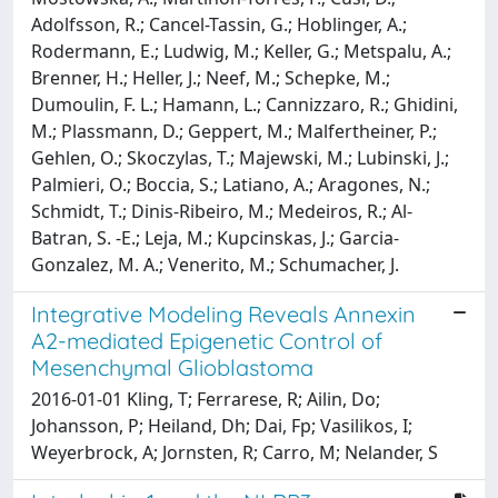
Adolfsson, R.; Cancel-Tassin, G.; Hoblinger, A.;
Rodermann, E.; Ludwig, M.; Keller, G.; Metspalu, A.;
Brenner, H.; Heller, J.; Neef, M.; Schepke, M.;
Dumoulin, F. L.; Hamann, L.; Cannizzaro, R.; Ghidini,
M.; Plassmann, D.; Geppert, M.; Malfertheiner, P.;
Gehlen, O.; Skoczylas, T.; Majewski, M.; Lubinski, J.;
Palmieri, O.; Boccia, S.; Latiano, A.; Aragones, N.;
Schmidt, T.; Dinis-Ribeiro, M.; Medeiros, R.; Al-
Batran, S. -E.; Leja, M.; Kupcinskas, J.; Garcia-
Gonzalez, M. A.; Venerito, M.; Schumacher, J.
Integrative Modeling Reveals Annexin
A2-mediated Epigenetic Control of
Mesenchymal Glioblastoma
2016-01-01 Kling, T; Ferrarese, R; Ailin, Do;
Johansson, P; Heiland, Dh; Dai, Fp; Vasilikos, I;
Weyerbrock, A; Jornsten, R; Carro, M; Nelander, S