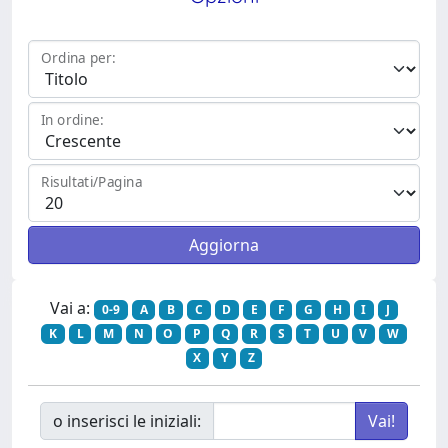
Ordina per:
In ordine:
Risultati/Pagina
Vai a:
0-9
A
B
C
D
E
F
G
H
I
J
K
L
M
N
O
P
Q
R
S
T
U
V
W
X
Y
Z
o inserisci le iniziali: