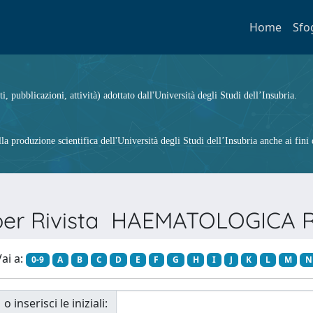
Home
Sfo
ti, pubblicazioni, attività) adottato dall'Università degli Studi dell’Insubria.
 produzione scientifica dell'Università degli Studi dell’Insubria anche ai fini d
 per Rivista HAEMATOLOGICA
ai a:
0-9
A
B
C
D
E
F
G
H
I
J
K
L
M
N
o inserisci le iniziali: