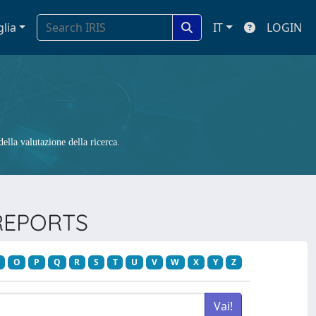
glia
IT
LOGIN
ella valutazione della ricerca.
 REPORTS
O
P
Q
R
S
T
U
V
W
X
Y
Z