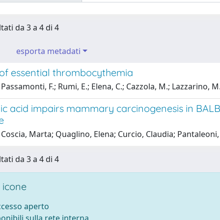
tati da 3 a 4 di 4
esporta metadati
of essential thrombocythemia
Passamonti, F.; Rumi, E.; Elena, C.; Cazzola, M.; Lazzarino, M
ic acid impairs mammary carcinogenesis in BALB/
e
Coscia, Marta; Quaglino, Elena; Curcio, Claudia; Pantaleoni
tati da 3 a 4 di 4
 icone
accesso aperto
ponibili sulla rete interna