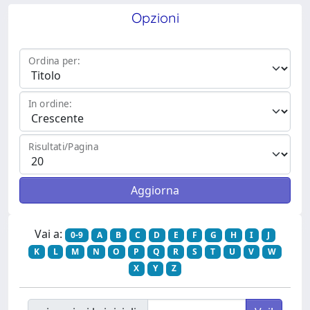
Opzioni
Ordina per:
In ordine:
Risultati/Pagina
Vai a:
0-9
A
B
C
D
E
F
G
H
I
J
K
L
M
N
O
P
Q
R
S
T
U
V
W
X
Y
Z