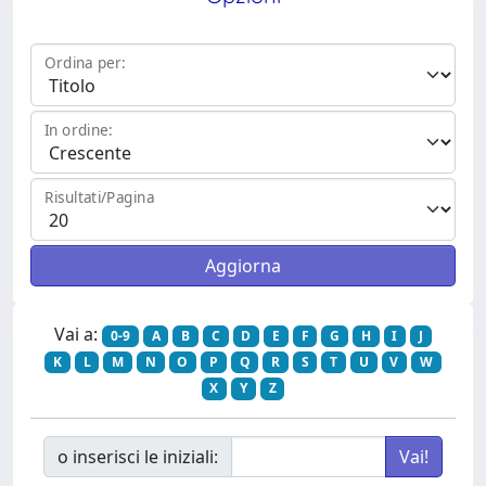
Ordina per:
In ordine:
Risultati/Pagina
Vai a:
0-9
A
B
C
D
E
F
G
H
I
J
K
L
M
N
O
P
Q
R
S
T
U
V
W
X
Y
Z
o inserisci le iniziali: