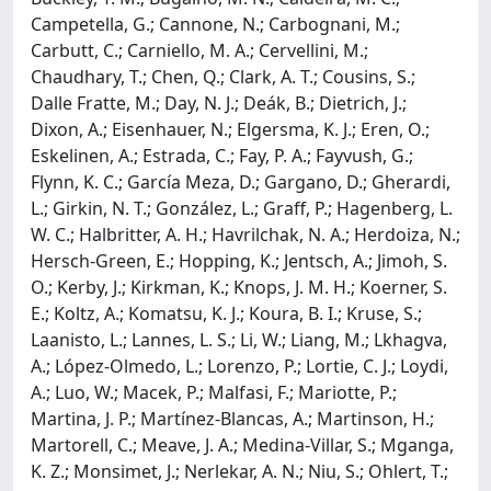
Campetella, G.; Cannone, N.; Carbognani, M.;
Carbutt, C.; Carniello, M. A.; Cervellini, M.;
Chaudhary, T.; Chen, Q.; Clark, A. T.; Cousins, S.;
Dalle Fratte, M.; Day, N. J.; Deák, B.; Dietrich, J.;
Dixon, A.; Eisenhauer, N.; Elgersma, K. J.; Eren, O.;
Eskelinen, A.; Estrada, C.; Fay, P. A.; Fayvush, G.;
Flynn, K. C.; García Meza, D.; Gargano, D.; Gherardi,
L.; Girkin, N. T.; González, L.; Graff, P.; Hagenberg, L.
W. C.; Halbritter, A. H.; Havrilchak, N. A.; Herdoiza, N.;
Hersch-Green, E.; Hopping, K.; Jentsch, A.; Jimoh, S.
O.; Kerby, J.; Kirkman, K.; Knops, J. M. H.; Koerner, S.
E.; Koltz, A.; Komatsu, K. J.; Koura, B. I.; Kruse, S.;
Laanisto, L.; Lannes, L. S.; Li, W.; Liang, M.; Lkhagva,
A.; López-Olmedo, L.; Lorenzo, P.; Lortie, C. J.; Loydi,
A.; Luo, W.; Macek, P.; Malfasi, F.; Mariotte, P.;
Martina, J. P.; Martínez-Blancas, A.; Martinson, H.;
Martorell, C.; Meave, J. A.; Medina-Villar, S.; Mganga,
K. Z.; Monsimet, J.; Nerlekar, A. N.; Niu, S.; Ohlert, T.;