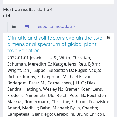
Mostrati risultati da 1 a 4
di 4
esporta metadati
Climatic and soil factors explain the two-
dimensional spectrum of global plant
trait variation
2022-01-01 Joswig, Julia S.; Wirth, Christian;
Schuman, Meredith C.; Kattge, Jens; Reu, Björn;
Wright, Ian J.; Sippel, Sebastian D.; Rüger, Nadja;
Richter, Ronny; Schaepman, Michael E.; van
Bodegom, Peter M.; Cornelissen, J. H. C.; Díaz,
Sandra; Hattingh, Wesley N.; Kramer, Koen; Lens,
Frederic; Niinemets, Ülo; Reich, Peter B.; Reichstein,
Markus; Römermann, Christine; Schrodt, Franziska;
Anand, Madhur; Bahn, Michael; Byun, Chaeho;
Campetella, Giandiego; Cerabolini, Bruno Enrico L.;