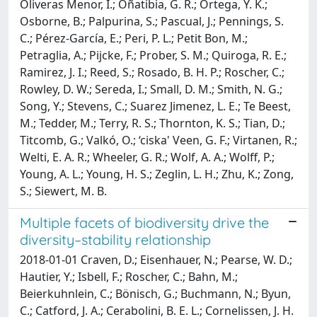
Oliveras Menor, I.; Oñatibia, G. R.; Ortega, Y. K.;
Osborne, B.; Palpurina, S.; Pascual, J.; Pennings, S.
C.; Pérez-García, E.; Peri, P. L.; Petit Bon, M.;
Petraglia, A.; Pijcke, F.; Prober, S. M.; Quiroga, R. E.;
Ramirez, J. I.; Reed, S.; Rosado, B. H. P.; Roscher, C.;
Rowley, D. W.; Sereda, I.; Small, D. M.; Smith, N. G.;
Song, Y.; Stevens, C.; Suarez Jimenez, L. E.; Te Beest,
M.; Tedder, M.; Terry, R. S.; Thornton, K. S.; Tian, D.;
Titcomb, G.; Valkó, O.; ‘ciska' Veen, G. F.; Virtanen, R.;
Welti, E. A. R.; Wheeler, G. R.; Wolf, A. A.; Wolff, P.;
Young, A. L.; Young, H. S.; Zeglin, L. H.; Zhu, K.; Zong,
S.; Siewert, M. B.
Multiple facets of biodiversity drive the
diversity–stability relationship
2018-01-01 Craven, D.; Eisenhauer, N.; Pearse, W. D.;
Hautier, Y.; Isbell, F.; Roscher, C.; Bahn, M.;
Beierkuhnlein, C.; Bönisch, G.; Buchmann, N.; Byun,
C.; Catford, J. A.; Cerabolini, B. E. L.; Cornelissen, J. H.