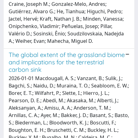
Craine, Joseph M.; Gonzalez-Melo, Andres;
Gutiérrez, Alvaro G.; He, Tianhua; Higuchi, Pedro;
Jactel, Hervé; Kraft, Nathan J. B.; Minden, Vanessa;
Onipchenko, Vladimir; Peñuelas, Josep; Pillar,
Valério D.; Sosinski, Ênio; Soudzilovskaia, Nadejda
A.; Weiher, Evan; Mahecha, Miguel D.
The global extent of the grassland biome
and implications for the terrestrial
carbon sink
2026-01-01 Macdougall, A. S.; Vanzant, B.; Sulik, J.;
Bagchi, S.; Naidu, D.; Muraina, T. O.; Seabloom, E. W.;
Borer, E. T.; Wilfahrt, P.; Slette, I.; Hierro, J. L.;
Pearson, D. E.; Abedi, M.; Akasaka, M.; Alberti, J.;
Aleksanyan, A.; Amisu, A. A.; Anderson, T. M.;
Arnillas, C. A.; Ayer, M.; Bakker, J. D.; Basant, S.; Basto,
S.; Biederman, L.; Bloodworth, K. J.; Boscutti, F.;
Boughton, E. H.; Bruschetti, C. M.; Buckley, H. L.;
Buckley, Y. M.; Bugalho, M. N.; Caldeira, M. C.;