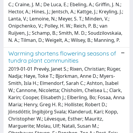
C.; Craine, J. M.; De Luca, E.; Ebeling, A.; Griffin, J. N.;
Hector, A.; Hines, J.; Jentsch, A.; Kattge, J.; Kreyling, J.;
Lanta, V.; Lemoine, N.; Meyer, S. T.; Minden, V.;
Onipchenko, V.; Polley, H. W.; Reich, P. B.; van
Ruijven, J.; Schamp, B.; Smith, M. D.; Soudzilovskaia,
N. A.; Tilman, D.; Weigelt, A.; Wilsey, B.; Manning, P.
Warming shortens flowering seasons of
tundra plant communities
2019-01-01 Prevéy, Janet S.; Rixen, Christian; Rüger,
Nadja; Høye, Toke T.; Bjorkman, Anne D.; Myers-
Smith, Isla H.; Elmendorf, Sarah C.; Ashton, Isabel
W.; Cannone, Nicoletta; Chisholm, Chelsea L.; Clark,
Karin; Cooper, Elisabeth J.; Elberling, Bo; Fosaa, Anna
Maria; Henry, Greg H. R.; Hollister, Robert D.;
Jónsdóttir, Ingibjörg Svala; Klanderud, Kari; Kopp,
Christopher W.; Lévesque, Esther; Mauritz,
Marguerite; Molau, Ulf; Natali, Susan M.;
Oberbauer, Steven. F.; Panchen, Zoe A.; Post, Eric;