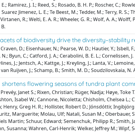
E.; Ramirez, J. I.; Reed, S.; Rosado, B. H. P.; Roscher, C.; Rowle
 Suarez Jimenez, L. E.; Te Beest, M.; Tedder, M.; Terry, R. S.; Th
 Virtanen, R.; Welti, E. A. R.; Wheeler, G. R.; Wolf, A. A.; Wolff, P
 B.
facets of biodiversity drive the diversity–stability 
raven, D.; Eisenhauer, N.; Pearse, W. D.; Hautier, Y.; Isbell, F
; Byun, C.; Catford, J. A.; Cerabolini, B. E. L.; Cornelissen, J. H.
Hines, J.; Jentsch, A.; Kattge, J.; Kreyling, J.; Lanta, V.; Lemoin
; van Ruijven, J.; Schamp, B.; Smith, M. D.; Soudzilovskaia, N. A
shortens flowering seasons of tundra plant com
Prevéy, Janet S.; Rixen, Christian; Rüger, Nadja; Høye, Toke 
shton, Isabel W.; Cannone, Nicoletta; Chisholm, Chelsea L.; Cla
 Henry, Greg H. R.; Hollister, Robert D.; Jónsdóttir, Ingibjö
ritz, Marguerite; Molau, Ulf; Natali, Susan M.; Oberbauer, St
els Martin; Schuur, Edward; Semenchuk, Philipp R.; Smith, Jan
nn, Susanna; Wahren, Carl-Henrik; Welker, Jeffrey M.; Wipf, 