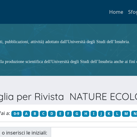
Home
Sfo
ti, pubblicazioni, attività) adottato dall'Università degli Studi dell’Insubria.
 produzione scientifica dell'Università degli Studi dell’Insubria anche ai fini d
glia per Rivista NATURE ECO
ai a:
0-9
A
B
C
D
E
F
G
H
I
J
K
L
M
N
o inserisci le iniziali: