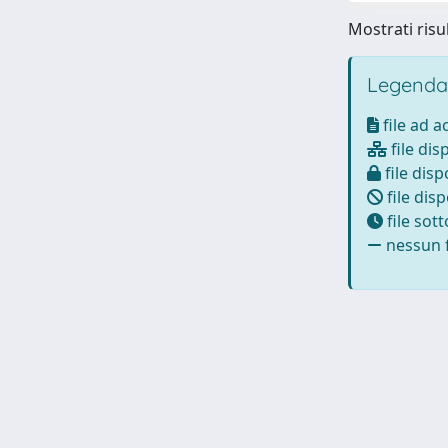
Mostrati risul
Legenda
file ad 
file dis
file disp
file disp
file sot
nessun f