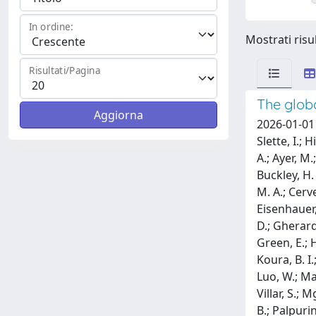
In ordine:
Mostrati risul
Risultati/Pagina
The globa
2026-01-01 M
Slette, I.; 
A.; Ayer, M.
Buckley, H.
M. A.; Cerve
Eisenhauer, 
D.; Gherardi
Green, E.; H
Koura, B. I.
Luo, W.; Mac
Villar, S.; 
B.; Palpurin