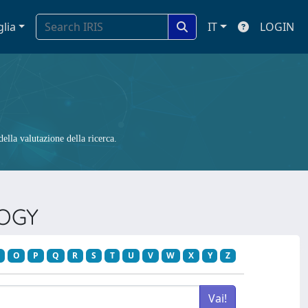
glia
IT
LOGIN
ella valutazione della ricerca.
LOGY
O
P
Q
R
S
T
U
V
W
X
Y
Z