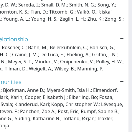
y, D. W.; Sereda, I.; Small, D. M.; Smith, N. G.; Song, Y.;
ornton, K. S.; Tian, D.; Titcomb, G.; Valkó, O.; ‘ciska'
.; Young, A. L.; Young, H. S.; Zeglin, L. H.; Zhu, K.; Zong, S.;
relationship
.; Roscher, C.; Bahn, M.; Beierkuhnlein, C.; Bönisch, G.;
 C.; Craine, J. M.; De Luca, E.; Ebeling, A.; Griffin, J. N.;
e, N.; Meyer, S. T.; Minden, V.; Onipchenko, V.; Polley, H. W.;
.; Tilman, D.; Weigelt, A.; Wilsey, B.; Manning, P.
munities
T.; Bjorkman, Anne D.; Myers-Smith, Isla H.; Elmendorf,
rk, Karin; Cooper, Elisabeth J.; Elberling, Bo; Fosaa,
rg Svala; Klanderud, Kari; Kopp, Christopher W.; Lévesque,
even. F.; Panchen, Zoe A.; Post, Eric; Rumpf, Sabine B.;
e G.; Suding, Katharine N.; Totland, Ørjan; Troxler,
Sonja