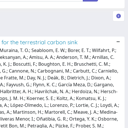
for the terrestrial carbon sink
Muraina, T. O.; Seabloom, E. W.; Borer, E. T.; Wilfahrt, P.;
 Aleksanyan, A.; Amisu, A. A.; Anderson, T. M.; Arnillas, C.
 K. J.; Boscutti, F.; Boughton, E. H.; Bruschetti, C. M.;
a, G.; Cannone, N.; Carbognani, M.; Carbutt, C.; Carniello,
 Fratte, M.; Day, N. J.; Deák, B.; Dietrich, J.; Dixon, A.;
. A.; Fayvush, G.; Flynn, K. C.; García Meza, D.; Gargano,
; Halbritter, A. H.; Havrilchak, N. A.; Herdoiza, N.; Hersch-
ps, J. M. H.; Koerner, S. E.; Koltz, A.; Komatsu, K. J.;
a, A.; López-Olmedo, L.; Lorenzo, P.; Lortie, C. J.; Loydi, A.;
cas, A.; Martinson, H.; Martorell, C.; Meave, J. A.; Medina-
 Oliveras Menor, I.; Oñatibia, G. R.; Ortega, Y. K.; Osborne,
Petit Bon, M.; Petraglia, A.; Pijcke, F.; Prober, S. M.;