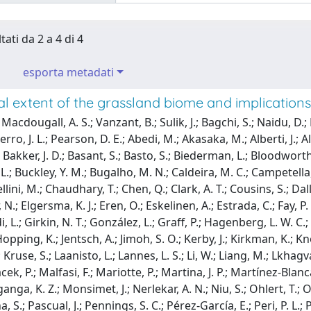
tati da 2 a 4 di 4
esporta metadati
l extent of the grassland biome and implications 
acdougall, A. S.; Vanzant, B.; Sulik, J.; Bagchi, S.; Naidu, D.; 
Hierro, J. L.; Pearson, D. E.; Abedi, M.; Akasaka, M.; Alberti, J.;
; Bakker, J. D.; Basant, S.; Basto, S.; Biederman, L.; Bloodworth,
 L.; Buckley, Y. M.; Bugalho, M. N.; Caldeira, M. C.; Campetell
llini, M.; Chaudhary, T.; Chen, Q.; Clark, A. T.; Cousins, S.; Dalle
N.; Elgersma, K. J.; Eren, O.; Eskelinen, A.; Estrada, C.; Fay, P
, L.; Girkin, N. T.; González, L.; Graff, P.; Hagenberg, L. W. C.
opping, K.; Jentsch, A.; Jimoh, S. O.; Kerby, J.; Kirkman, K.; Kno
; Kruse, S.; Laanisto, L.; Lannes, L. S.; Li, W.; Liang, M.; Lkhagv
ek, P.; Malfasi, F.; Mariotte, P.; Martina, J. P.; Martínez-Blan
Mganga, K. Z.; Monsimet, J.; Nerlekar, A. N.; Niu, S.; Ohlert, T.;
a, S.; Pascual, J.; Pennings, S. C.; Pérez-García, E.; Peri, P. L.; 