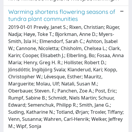
Warming shortens flowering seasons of
tundra plant communities
2019-01-01 Prevéy, Janet S.; Rixen, Christian; Rüger,
Nadja; Høye, Toke T.; Bjorkman, Anne D.; Myers-
Smith, Isla H.; Elmendorf, Sarah C.; Ashton, Isabel
W.; Cannone, Nicoletta; Chisholm, Chelsea L.; Clark,
Karin; Cooper, Elisabeth J.; Elberling, Bo; Fosaa, Anna
Maria; Henry, Greg H. R.; Hollister, Robert D.;
Jónsdóttir, Ingibjörg Svala; Klanderud, Kari; Kopp,
Christopher W.; Lévesque, Esther; Mauritz,
Marguerite; Molau, Ulf; Natali, Susan M.;
Oberbauer, Steven. F.; Panchen, Zoe A.; Post, Eric;
Rumpf, Sabine B.; Schmidt, Niels Martin; Schuur,
Edward; Semenchuk, Philipp R.; Smith, Jane G.;
Suding, Katharine N.; Totland, Ørjan; Troxler, Tiffany;
Venn, Susanna; Wahren, Carl-Henrik; Welker, Jeffrey
M.; Wipf, Sonja