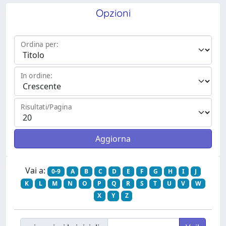
Opzioni
Ordina per:
In ordine:
Risultati/Pagina
Vai a:
0-9
A
B
C
D
E
F
G
H
I
J
K
L
M
N
O
P
Q
R
S
T
U
V
W
X
Y
Z