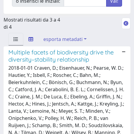
o inserisci le iniziali:
Mostrati risultati da 3 a 4
di 4
esporta metadati
Multiple facets of biodiversity drive the
diversity–stability relationship
2018-01-01 Craven, D.; Eisenhauer, N.; Pearse, W. D.;
Hautier, Y.; Isbell, F.; Roscher, C.; Bahn, M.;
Beierkuhnlein, C.; Bönisch, G.; Buchmann, N.; Byun,
C.; Catford, J. A.; Cerabolini, B. E. L.; Cornelissen, J. H.
C.; Craine, J. M.; De Luca, E.; Ebeling, A.; Griffin, J. N.;
Hector, A.; Hines, J.; Jentsch, A.; Kattge, J.; Kreyling, J.;
Lanta, V.; Lemoine, N.; Meyer, S. T.; Minden, V.;
Onipchenko, V.; Polley, H. W.; Reich, P. B.; van
Ruijven, J.; Schamp, B.; Smith, M. D.; Soudzilovskaia,
N. A.; Tilman, D.; Weigelt, A.; Wilsey, B.; Manning, P.