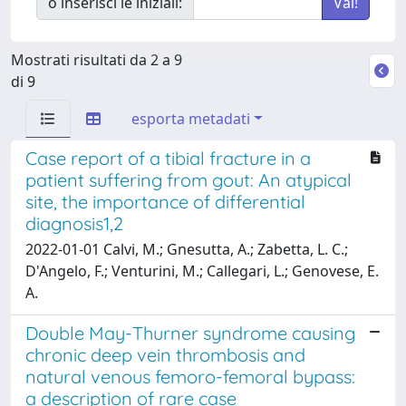
o inserisci le iniziali:
Mostrati risultati da 2 a 9
di 9
esporta metadati
Case report of a tibial fracture in a
patient suffering from gout: An atypical
site, the importance of differential
diagnosis1,2
2022-01-01 Calvi, M.; Gnesutta, A.; Zabetta, L. C.;
D'Angelo, F.; Venturini, M.; Callegari, L.; Genovese, E.
A.
Double May-Thurner syndrome causing
chronic deep vein thrombosis and
natural venous femoro-femoral bypass:
a description of rare case