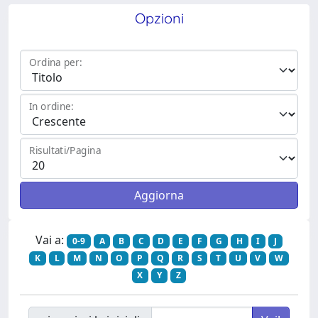
Opzioni
Ordina per:
In ordine:
Risultati/Pagina
Vai a:
0-9
A
B
C
D
E
F
G
H
I
J
K
L
M
N
O
P
Q
R
S
T
U
V
W
X
Y
Z