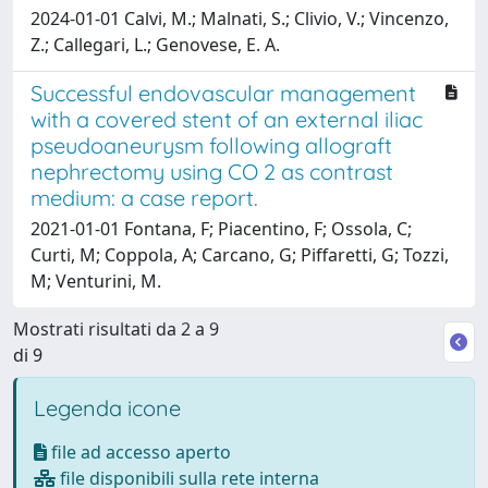
2024-01-01 Calvi, M.; Malnati, S.; Clivio, V.; Vincenzo,
Z.; Callegari, L.; Genovese, E. A.
Successful endovascular management
with a covered stent of an external iliac
pseudoaneurysm following allograft
nephrectomy using CO 2 as contrast
medium: a case report.
2021-01-01 Fontana, F; Piacentino, F; Ossola, C;
Curti, M; Coppola, A; Carcano, G; Piffaretti, G; Tozzi,
M; Venturini, M.
Mostrati risultati da 2 a 9
di 9
Legenda icone
file ad accesso aperto
file disponibili sulla rete interna