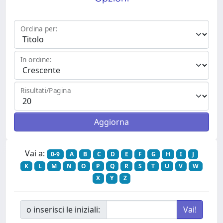
Ordina per:
In ordine:
Risultati/Pagina
Vai a:
0-9
A
B
C
D
E
F
G
H
I
J
K
L
M
N
O
P
Q
R
S
T
U
V
W
X
Y
Z
o inserisci le iniziali: