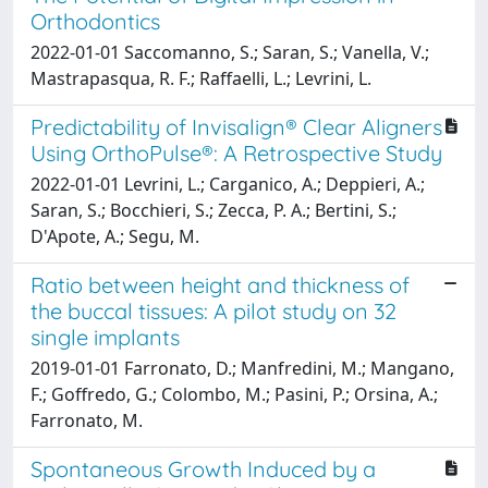
Orthodontics
2022-01-01 Saccomanno, S.; Saran, S.; Vanella, V.;
Mastrapasqua, R. F.; Raffaelli, L.; Levrini, L.
Predictability of Invisalign® Clear Aligners
Using OrthoPulse®: A Retrospective Study
2022-01-01 Levrini, L.; Carganico, A.; Deppieri, A.;
Saran, S.; Bocchieri, S.; Zecca, P. A.; Bertini, S.;
D'Apote, A.; Segu, M.
Ratio between height and thickness of
the buccal tissues: A pilot study on 32
single implants
2019-01-01 Farronato, D.; Manfredini, M.; Mangano,
F.; Goffredo, G.; Colombo, M.; Pasini, P.; Orsina, A.;
Farronato, M.
Spontaneous Growth Induced by a