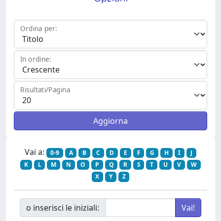
Ordina per:
In ordine:
Risultati/Pagina
Vai a:
0-9
A
B
C
D
E
F
G
H
I
J
K
L
M
N
O
P
Q
R
S
T
U
V
W
X
Y
Z
o inserisci le iniziali: