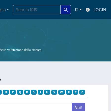
glia
IT
LOGIN
ella valutazione della ricerca.
A
O
P
Q
R
S
T
U
V
W
X
Y
Z