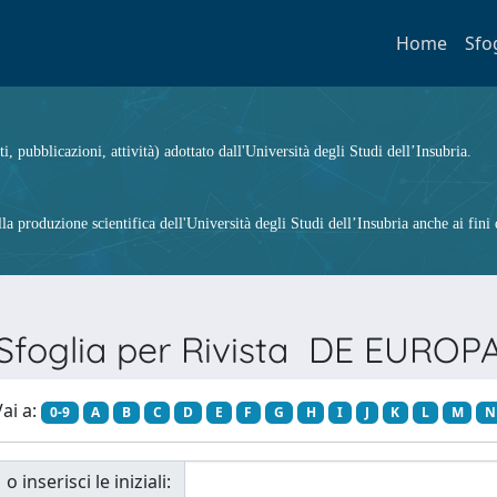
Home
Sfo
ti, pubblicazioni, attività) adottato dall'Università degli Studi dell’Insubria.
 produzione scientifica dell'Università degli Studi dell’Insubria anche ai fini d
Sfoglia per Rivista DE EUROP
ai a:
0-9
A
B
C
D
E
F
G
H
I
J
K
L
M
N
o inserisci le iniziali: