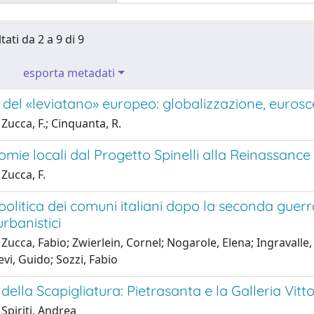
tati da 2 a 9 di 9
esporta metadati
del «leviatano» europeo: globalizzazione, eurosce
Zucca, F.; Cinquanta, R.
mie locali dal Progetto Spinelli alla Reinassanc
Zucca, F.
politica dei comuni italiani dopo la seconda guerr
urbanistici
Zucca, Fabio; Zwierlein, Cornel; Nogarole, Elena; Ingravalle,
evi, Guido; Sozzi, Fabio
della Scapigliatura: Pietrasanta e la Galleria Vitt
Spiriti, Andrea