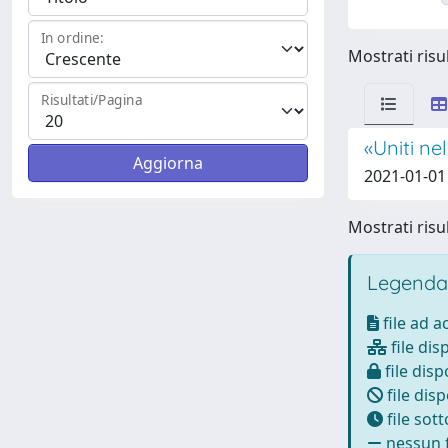
In ordine:
Mostrati risul
Risultati/Pagina
«Uniti ne
2021-01-01
Mostrati risul
Legenda
file ad 
file dis
file disp
file disp
file sot
nessun f