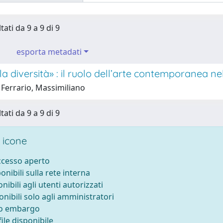
tati da 9 a 9 di 9
esporta metadati
lla diversità» : il ruolo dell’arte contemporanea n
 Ferrario, Massimiliano
tati da 9 a 9 di 9
 icone
accesso aperto
ponibili sulla rete interna
onibili agli utenti autorizzati
onibili solo agli amministratori
to embargo
ile disponibile