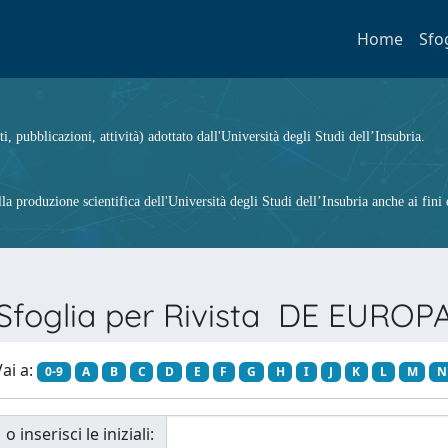
Home
Sfo
ti, pubblicazioni, attività) adottato dall'Università degli Studi dell’Insubria.
 produzione scientifica dell'Università degli Studi dell’Insubria anche ai fini d
Sfoglia per Rivista DE EUROP
ai a:
0-9
A
B
C
D
E
F
G
H
I
J
K
L
M
N
o inserisci le iniziali: