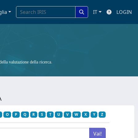
glia
IT
LOGIN
ella valutazione della ricerca.
A
O
P
Q
R
S
T
U
V
W
X
Y
Z