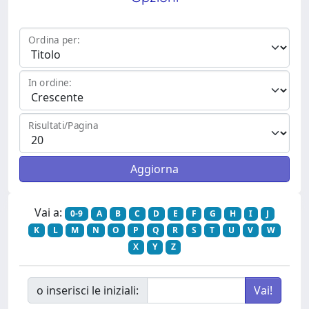
Ordina per:
In ordine:
Risultati/Pagina
Vai a:
0-9
A
B
C
D
E
F
G
H
I
J
K
L
M
N
O
P
Q
R
S
T
U
V
W
X
Y
Z
o inserisci le iniziali: