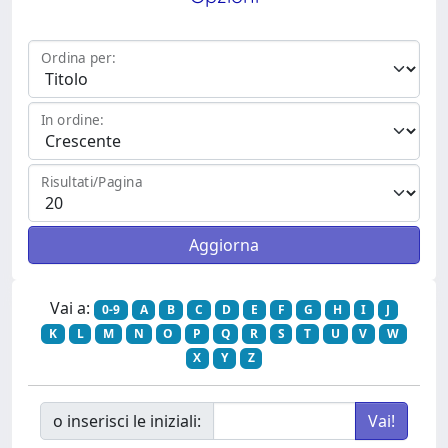
Ordina per:
In ordine:
Risultati/Pagina
Vai a:
0-9
A
B
C
D
E
F
G
H
I
J
K
L
M
N
O
P
Q
R
S
T
U
V
W
X
Y
Z
o inserisci le iniziali: