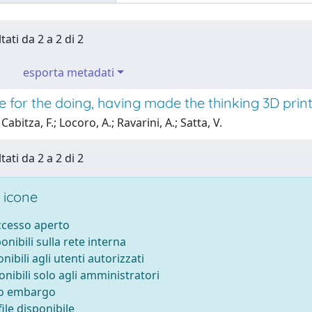
tati da 2 a 2 di 2
esporta metadati
 for the doing, having made the thinking 3D print
abitza, F.; Locoro, A.; Ravarini, A.; Satta, V.
tati da 2 a 2 di 2
 icone
accesso aperto
ponibili sulla rete interna
onibili agli utenti autorizzati
onibili solo agli amministratori
to embargo
ile disponibile