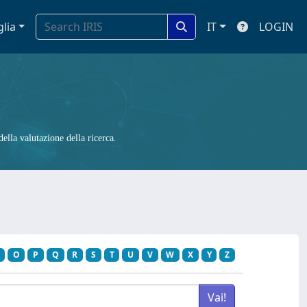
glia
IT
LOGIN
ella valutazione della ricerca.
O
P
Q
R
S
T
U
V
W
X
Y
Z