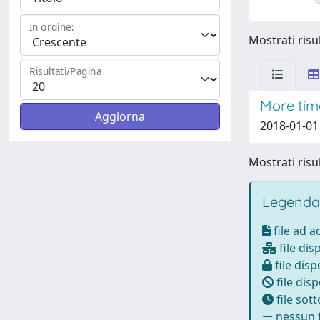
In ordine:
Mostrati risul
Risultati/Pagina
More time
2018-01-01 C
Mostrati risul
Legenda
file ad 
file dis
file disp
file disp
file sot
nessun f