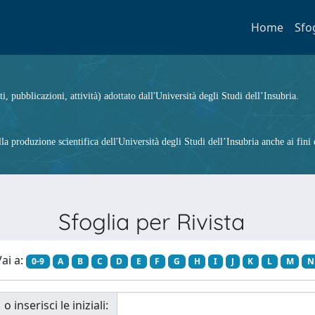
Home
Sfo
ti, pubblicazioni, attività) adottato dall'Università degli Studi dell’Insubria.
 produzione scientifica dell'Università degli Studi dell’Insubria anche ai fini d
Sfoglia per Rivista
ai a:
0-9
A
B
C
D
E
F
G
H
I
J
K
L
M
N
o inserisci le iniziali: