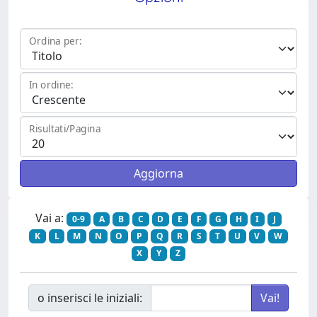
Ordina per:
In ordine:
Risultati/Pagina
Vai a:
0-9
A
B
C
D
E
F
G
H
I
J
K
L
M
N
O
P
Q
R
S
T
U
V
W
X
Y
Z
o inserisci le iniziali: