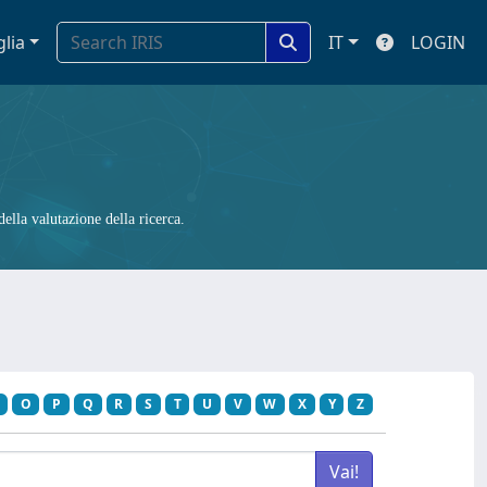
glia
IT
LOGIN
ella valutazione della ricerca.
O
P
Q
R
S
T
U
V
W
X
Y
Z