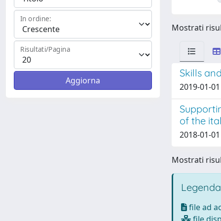
In ordine:
Mostrati risul
Risultati/Pagina
Skills an
2019-01-01
Supporti
of the it
2018-01-01
Mostrati risul
Legenda
file ad 
file dis