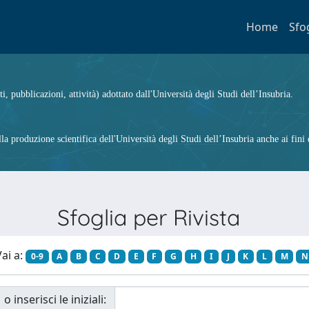
Home
Sfo
ti, pubblicazioni, attività) adottato dall'Università degli Studi dell’Insubria.
 produzione scientifica dell'Università degli Studi dell’Insubria anche ai fini d
Sfoglia per Rivista
ai a:
0-9
A
B
C
D
E
F
G
H
I
J
K
L
M
N
o inserisci le iniziali: