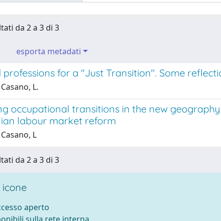
tati da 2 a 3 di 3
esporta metadati
d professions for a "Just Transition". Some reflect
 Casano, L.
ng occupational transitions in the new geography
alian labour market reform
 Casano, L
tati da 2 a 3 di 3
 icone
accesso aperto
ponibili sulla rete interna