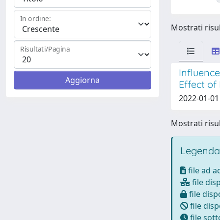
In ordine:
Mostrati risul
Risultati/Pagina
Influence
Effect of
2022-01-01 
Mostrati risul
Legenda
file ad 
file dis
file disp
file disp
file sot