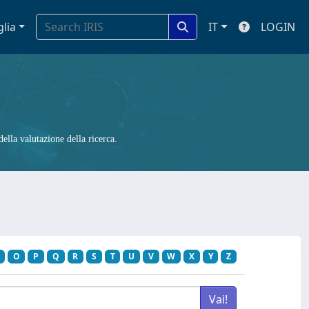
glia
IT
LOGIN
ella valutazione della ricerca.
O
P
Q
R
S
T
U
V
W
X
Y
Z