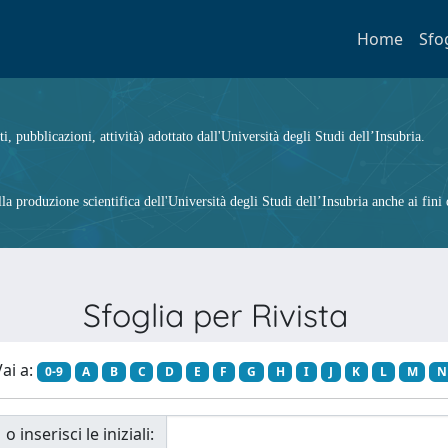
Home
Sfo
ti, pubblicazioni, attività) adottato dall'Università degli Studi dell’Insubria.
 produzione scientifica dell'Università degli Studi dell’Insubria anche ai fini d
Sfoglia per Rivista
ai a:
0-9
A
B
C
D
E
F
G
H
I
J
K
L
M
N
o inserisci le iniziali: