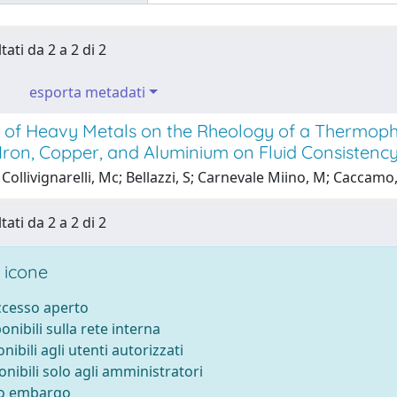
tati da 2 a 2 di 2
esporta metadati
 of Heavy Metals on the Rheology of a Thermophil
 Iron, Copper, and Aluminium on Fluid Consistenc
Collivignarelli, Mc; Bellazzi, S; Carnevale Miino, M; Caccamo,
tati da 2 a 2 di 2
 icone
accesso aperto
ponibili sulla rete interna
onibili agli utenti autorizzati
onibili solo agli amministratori
to embargo