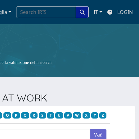
glia
IT
LOGIN
ella valutazione della ricerca.
TH AT WORK
O
P
Q
R
S
T
U
V
W
X
Y
Z