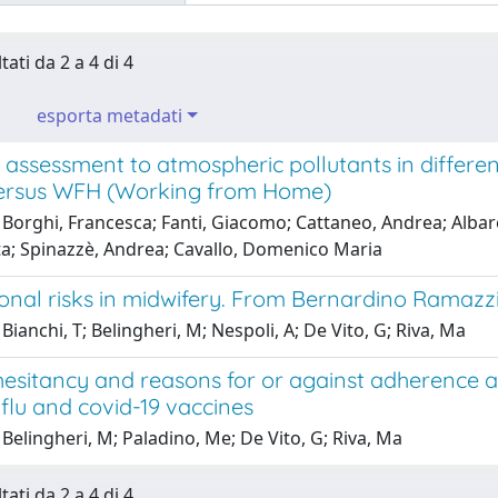
tati da 2 a 4 di 4
esporta metadati
 assessment to atmospheric pollutants in differ
versus WFH (Working from Home)
Borghi, Francesca; Fanti, Giacomo; Cattaneo, Andrea; Albar
rta; Spinazzè, Andrea; Cavallo, Domenico Maria
onal risks in midwifery. From Bernardino Ramazz
Bianchi, T; Belingheri, M; Nespoli, A; De Vito, G; Riva, Ma
hesitancy and reasons for or against adherence 
flu and covid-19 vaccines
Belingheri, M; Paladino, Me; De Vito, G; Riva, Ma
tati da 2 a 4 di 4