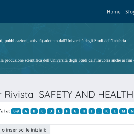
Home
Sfo
ti, pubblicazioni, attività) adottato dall'Università degli Studi dell’Insubria.
 produzione scientifica dell'Università degli Studi dell’Insubria anche ai fini d
er Rivista SAFETY AND HEAL
ai a:
0-9
A
B
C
D
E
F
G
H
I
J
K
L
M
N
o inserisci le iniziali: