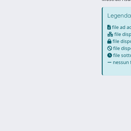
Legenda
file ad 
file dis
file disp
file disp
file sot
nessun f