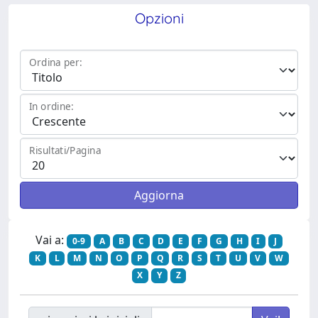
Opzioni
Ordina per:
In ordine:
Risultati/Pagina
Vai a:
0-9
A
B
C
D
E
F
G
H
I
J
K
L
M
N
O
P
Q
R
S
T
U
V
W
X
Y
Z