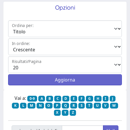
Opzioni
Ordina per:
In ordine:
Risultati/Pagina
Vai a:
0-9
A
B
C
D
E
F
G
H
I
J
K
L
M
N
O
P
Q
R
S
T
U
V
W
X
Y
Z