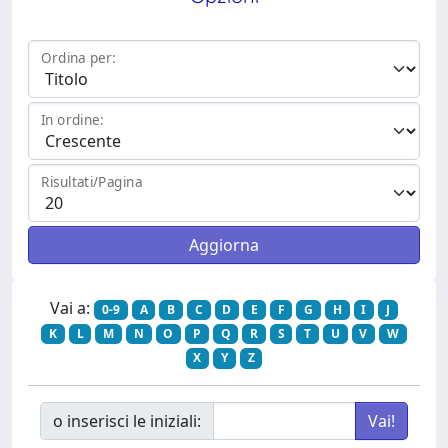
Ordina per:
In ordine:
Risultati/Pagina
Vai a:
0-9
A
B
C
D
E
F
G
H
I
J
K
L
M
N
O
P
Q
R
S
T
U
V
W
X
Y
Z
o inserisci le iniziali: