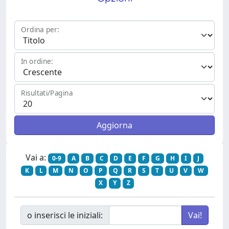
Ordina per:
In ordine:
Risultati/Pagina
Vai a:
0-9
A
B
C
D
E
F
G
H
I
J
K
L
M
N
O
P
Q
R
S
T
U
V
W
X
Y
Z
o inserisci le iniziali: