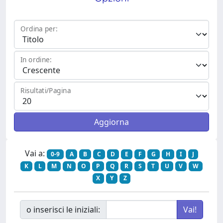
Ordina per:
In ordine:
Risultati/Pagina
Vai a:
0-9
A
B
C
D
E
F
G
H
I
J
K
L
M
N
O
P
Q
R
S
T
U
V
W
X
Y
Z
o inserisci le iniziali: