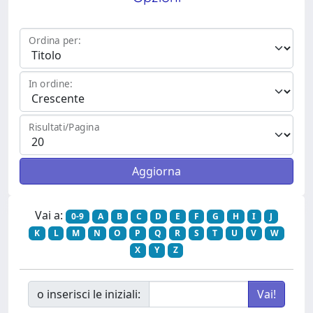
Ordina per:
In ordine:
Risultati/Pagina
Vai a:
0-9
A
B
C
D
E
F
G
H
I
J
K
L
M
N
O
P
Q
R
S
T
U
V
W
X
Y
Z
o inserisci le iniziali: