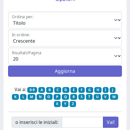
Ordina per:
In ordine:
Risultati/Pagina
Vai a:
0-9
A
B
C
D
E
F
G
H
I
J
K
L
M
N
O
P
Q
R
S
T
U
V
W
X
Y
Z
o inserisci le iniziali: