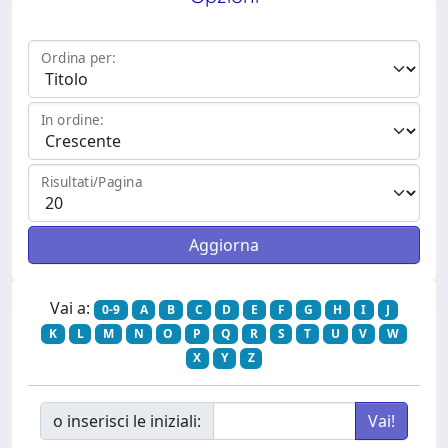
Ordina per:
In ordine:
Risultati/Pagina
Vai a:
0-9
A
B
C
D
E
F
G
H
I
J
K
L
M
N
O
P
Q
R
S
T
U
V
W
X
Y
Z
o inserisci le iniziali: