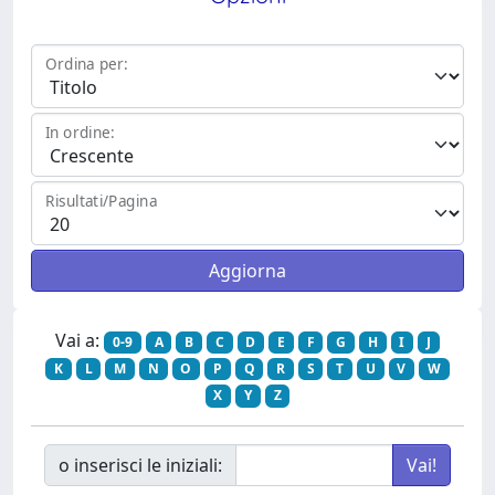
Ordina per:
In ordine:
Risultati/Pagina
Vai a:
0-9
A
B
C
D
E
F
G
H
I
J
K
L
M
N
O
P
Q
R
S
T
U
V
W
X
Y
Z
o inserisci le iniziali: