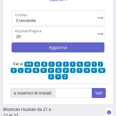
Ordina:
Risultati/Pagina
Vai a:
0-9
A
B
C
D
E
F
G
H
I
J
K
L
M
N
O
P
Q
R
S
T
U
V
W
X
Y
Z
o inserisci le iniziali:
Mostrati risultati da 21 a
22 di 22