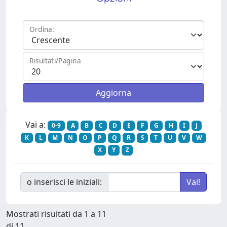
Ordina:
Risultati/Pagina
Vai a:
0-9
A
B
C
D
E
F
G
H
I
J
K
L
M
N
O
P
Q
R
S
T
U
V
W
X
Y
Z
o inserisci le iniziali:
Mostrati risultati da 1 a 11
di 11