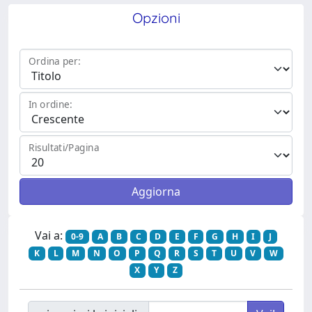
Opzioni
Ordina per:
In ordine:
Risultati/Pagina
Vai a:
0-9
A
B
C
D
E
F
G
H
I
J
K
L
M
N
O
P
Q
R
S
T
U
V
W
X
Y
Z