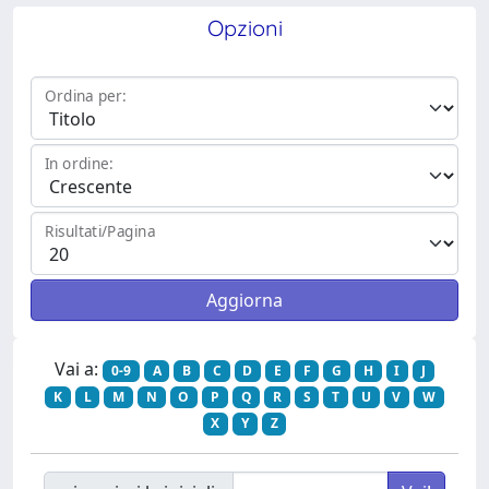
Opzioni
Ordina per:
In ordine:
Risultati/Pagina
Vai a:
0-9
A
B
C
D
E
F
G
H
I
J
K
L
M
N
O
P
Q
R
S
T
U
V
W
X
Y
Z